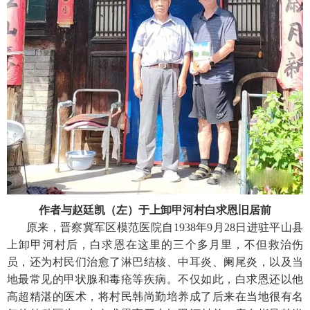
作者与赵廷凯（左）于上卸甲河村白求恩旧居前
原来，晋察冀军区模范医院自1938年9月28日进驻平山县
上卸甲河村后，白求恩在这里的三个多月里，不但救治伤
员，还为村民们治愈了淋巴结核、中耳炎、阑尾炎，以及当
地最常见的甲状腺和毒疮等疾病。不仅如此，白求恩还以他
高超精湛的医术，将村民韩尚勤培养成了后来在当地很有名