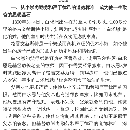
念馆”
一、从小崇尚勤劳和严于律己的道德标准，成为他一生勤
奋的思想基石
1890年3月4日，白求恩出生在加拿大多伦多以北100多公
里的格雷文赫斯特小镇，父亲为他起名叫“亨利”，“白求恩”是
他的姓。他的童年时代生活在衣食无虑的家庭。
格雷文赫斯特是一个繁荣而商机兴旺的伐木小镇。如今他
出生的房子已成为加拿大的历史地标和博物馆。
白求恩的父母都是狂热的基督教徒。父亲马尔科姆·白求
恩是基督教长老会的牧师，因工作需要经常搬家。白求恩3岁
时就跟随家人离开了格雷文赫斯特，到14岁时，他们已搬过
六次家，年少的白求恩就已经逐渐习惯了漂泊的生活。
父亲对他要求严苛，使他从小养成了勤劳和严于律己的习
惯。然而白求恩与他父亲也有过很多摩擦，比如周末礼拜，
他只要没有严守规矩，表现不完美，父亲就会惩罚他。他觉
得父亲很虚伪，所以他一向叛逆，也因此总是受到惩罚。他
与父亲的这种关系，使他对专制极其反感，也越加不屈服于
父亲的管教。但基督教崇尚勤劳和严于律己的道德标准，深