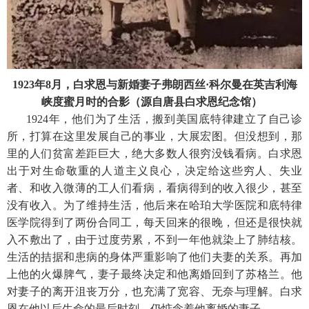
1923年8月，白求恩与新婚妻子弗朗西丝·科尔曼在英吉利海
峡度蜜月时的合影（源自唐县白求恩纪念馆）
1924年，他们为了生活，搬到美国底特律建立了自己诊
所，打算在这里发展自己的事业，大展宏图。但没想到，那
里的人们贫富差距巨大，绝大多数人很穷没钱看病。白求恩
出于对生命敬重的人道主义良心，决定给这些穷人、失业
者、和收入微薄的工人们看病，看病得到的收入很少，甚至
没有收入。为了维持生活，他后来在哈珀大学医院和底特律
医学院得到了两份合同工，每天回来的很晚，但还是很快就
入不敷出了，由于过度劳累，不到一年他就染上了肺结核。
生活的拮据和患病的身体严重影响了他们夫妻的关系。再加
上他的火爆脾气，妻子最终决定和他离婚回到了苏格兰。他
对妻子的离开沮丧万分，也充满了宽容、无奈与理解。白求
恩在他以后生命的最后时刻，仍惦念着他离婚的妻子。