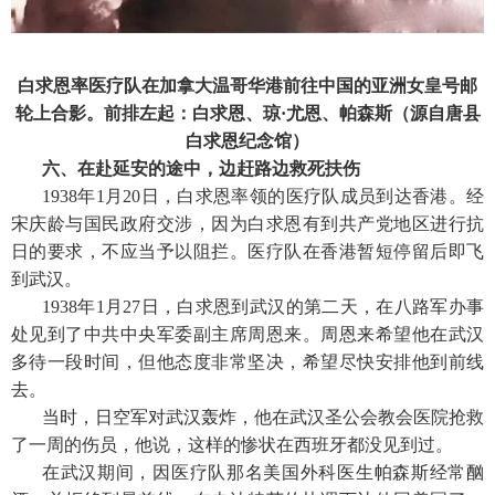
白求恩率医疗队在加拿大温哥华港前往中国的亚洲女皇号邮
轮上合影。前排左起：白求恩、琼·尤恩、帕森斯（源自唐县
白求恩纪念馆）
六、在赴延安的途中，边赶路边救死扶伤
1938年1月20日，白求恩率领的医疗队成员到达香港。经
宋庆龄与国民政府交涉，因为白求恩有到共产党地区进行抗
日的要求，不应当予以阻拦。医疗队在香港暂短停留后即飞
到武汉。
1938年1月27日，白求恩到武汉的第二天，在八路军办事
处见到了中共中央军委副主席周恩来。周恩来希望他在武汉
多待一段时间，但他态度非常坚决，希望尽快安排他到前线
去。
当时，日空军对武汉轰炸，他在武汉圣公会教会医院抢救
了一周的伤员，他说，这样的惨状在西班牙都没见到过。
在武汉期间，因医疗队那名美国外科医生帕森斯经常酗