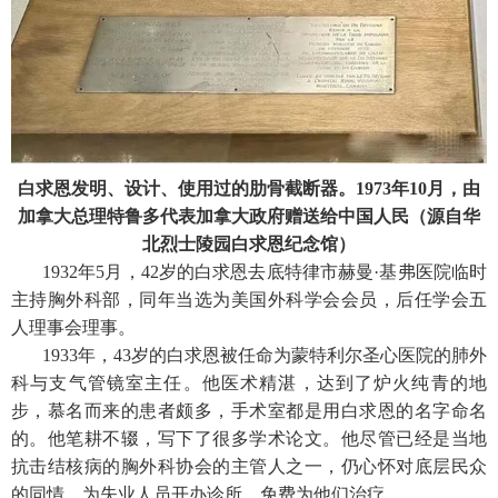
白求恩发明、设计、使用过的肋骨截断器。1973年10月，由
加拿大总理特鲁多代表加拿大政府赠送给中国人民（源自华
北烈士陵园白求恩纪念馆）
1932年5月，42岁的白求恩去底特律市赫曼·基弗医院临时
主持胸外科部，同年当选为美国外科学会会员，后任学会五
人理事会理事。
1933年，43岁的白求恩被任命为蒙特利尔圣心医院的肺外
科与支气管镜室主任。他医术精湛，达到了炉火纯青的地
步，慕名而来的患者颇多，手术室都是用白求恩的名字命名
的。他笔耕不辍，写下了很多学术论文。他尽管已经是当地
抗击结核病的胸外科协会的主管人之一，仍心怀对底层民众
的同情，为失业人员开办诊所，免费为他们治疗。