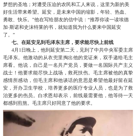
梦想的圣地；对遭受压迫的农民和工人来说，这里为新的美
好生活带来希望。延安，是未来中国的缩影，年轻、热血、
勇敢、快乐。”他在写给朋友的信中说：“推荐你读一读埃德
加·斯诺和史沫特莱的书，就知道我为什么要来中国延安
了。”
七、在延安见到毛泽东主席，要求能尽快上前线
4月1日晚上，他到延安第二天，见到了中共中央军委主席
毛泽东。他激动的从衣兜里掏出他的党证来，双手递给毛主
席看。他说，自己是一名共产党员，要做一名国际共产主义
战士！他要求能尽快上战场，救死扶伤。毛主席被他的真挚
感情所感动，但毛主席和他谈话的意思是希望他最好留在延
安，开办卫生学校，培养更多的医疗专业人员，也是为了救
治更多的伤员。白求恩却表示，前线最需要他，他等待一天
都感到煎熬。毛主席只好同意了他的要求。