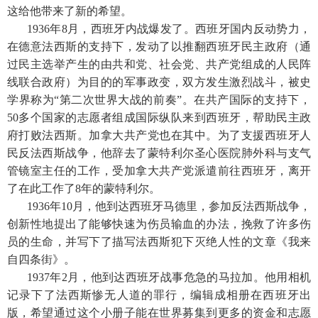
这给他带来了新的希望。
1936年8月，西班牙内战爆发了。西班牙国内反动势力，
在德意法西斯的支持下，发动了以推翻西班牙民主政府（通
过民主选举产生的由共和党、社会党、共产党组成的人民阵
线联合政府）为目的的军事政变，双方发生激烈战斗，被史
学界称为“第二次世界大战的前奏”。在共产国际的支持下，
50多个国家的志愿者组成国际纵队来到西班牙，帮助民主政
府打败法西斯。加拿大共产党也在其中。为了支援西班牙人
民反法西斯战争，他辞去了蒙特利尔圣心医院肺外科与支气
管镜室主任的工作，受加拿大共产党派遣前往西班牙，离开
了在此工作了8年的蒙特利尔。
1936年10月，他到达西班牙马德里，参加反法西斯战争，
创新性地提出了能够快速为伤员输血的办法，挽救了许多伤
员的生命，并写下了描写法西斯犯下灭绝人性的文章《我来
自四条街》。
1937年2月，他到达西班牙战事危急的马拉加。他用相机
记录下了法西斯惨无人道的罪行，编辑成相册在西班牙出
版，希望通过这个小册子能在世界募集到更多的资金和志愿