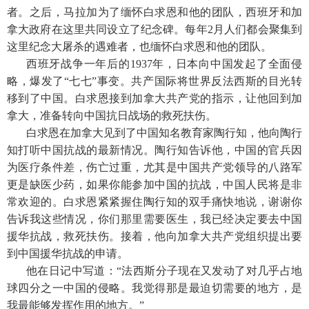
者。之后，马拉加为了缅怀白求恩和他的团队，西班牙和加
拿大政府在这里共同设立了纪念碑。每年2月人们都会聚集到
这里纪念大屠杀的遇难者，也缅怀白求恩和他的团队。
西班牙战争一年后的1937年，日本向中国发起了全面侵
略，爆发了“七七”事变。共产国际将世界反法西斯的目光转
移到了中国。白求恩接到加拿大共产党的指示，让他回到加
拿大，准备转向中国抗日战场的救死扶伤。
白求恩在加拿大见到了中国知名教育家陶行知，他向陶行
知打听中国抗战的最新情况。陶行知告诉他，中国的官兵因
为医疗条件差，伤亡过重，尤其是中国共产党领导的八路军
更是缺医少药，如果你能参加中国的抗战，中国人民将是非
常欢迎的。白求恩紧紧握住陶行知的双手痛快地说，谢谢你
告诉我这些情况，你们那里需要医生，我已经决定要去中国
援华抗战，救死扶伤。接着，他向加拿大共产党组织提出要
到中国援华抗战的申请。
他在日记中写道：“法西斯分子现在又发动了对几乎占地
球四分之一中国的侵略。我觉得那是最迫切需要的地方，是
我最能够发挥作用的地方。”