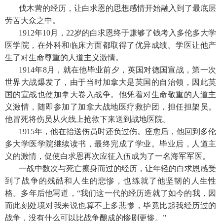
伐木营的经历，让白求恩的思想感情开始融入到了最底层
劳苦大众之中。
1912年10月，22岁的白求恩终于赚够了钱考入多伦多大学
医学院，在外科和临床方面都取得了优异成绩。学医让他产
生了对生命尊重的人道主义激情。
1914年8月，就在他毕业前夕，英国对德国宣战，第一次
世界大战爆发了，由于当时加拿大是英国的自治领，因此英
国的宣战也使加拿大卷入战争。他凭着对生命敬重的人道主
义激情，随即参加了加拿大战地医疗救护团，担任担架员。
他冒死将伤员从火线上抢救下来送到战地医院。
1915年，他在抬送伤员时还负过伤。痊愈后，他回到多伦
多大学医学院继续读书，最终完成了学业。毕业后，人道主
义的激情，促使白求恩再次应征入伍成为了一名海军军医。
一战中数次与死亡擦身而过的经历，让年轻的白求恩感受
到了战争的残酷和人生的悲惨，也练就了他坚韧的人生性
格。多年后他写道，“我们这一代的经历造就了如今的我，因
而此刻处境对我来说也算不上多悲惨，毕竟比起我经历过的
战争，没有什么可以比战争酿成的惨剧更惨。”