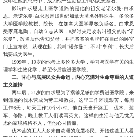
深印在他的思想中，成为他一生勤奋工作的思想基石。
影响白求恩走上医学道路的是他的祖父老诺尔曼·白求
恩。老诺尔曼·白求恩是19世纪加拿大著名外科医生、多伦多
大学医学院教授、院长，在加拿大医学界极负盛名。白求恩
受家庭熏陶，自幼立志从医，8岁时决定改名叫祖父的名“诺
尔曼”，改名后他告知父母，并把爷爷的名牌钉在自己的卧室
门上宣布说，从现在起，我叫“诺尔曼”，不叫“亨利”，长大后
我要成为医生。
1909年，19岁的他考上多伦多大学，学习与医学有关的生
理学和生物化学，希望今后能进医学院。
二、甘心与底层民众共命运，内心充满对生命尊重的人道
主义激情
两年后，21岁的白求恩为了攒够足够的学费进医学院，来
到偏远的伐木营成为劳工和教员。这里工作环境艰苦，每周
工作6天，每天工作10个小时。他白天当开路工，伐木、装
车、修路，晚上教工人们读写英文。这样的生活与他无忧无
虑的家境格格不入，但他心甘情愿。
伐木营的工人大多来自欧洲的底层移民。开始这些工人看