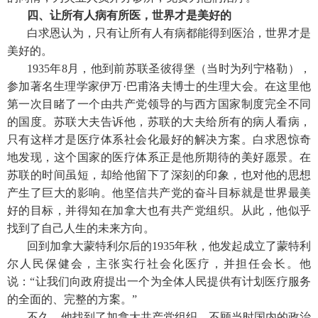
四、让所有人病有所医，世界才是美好的
白求恩认为，只有让所有人有病都能得到医治，世界才是
美好的。
1935年8月，他到前苏联圣彼得堡（当时为列宁格勒），
参加著名生理学家伊万·巴甫洛夫博士的生理大会。在这里他
第一次目睹了一个由共产党领导的与西方国家制度完全不同
的国度。苏联大夫告诉他，苏联的大夫给所有的病人看病，
只有这样才是医疗体系社会化最好的解决方案。白求恩惊奇
地发现，这个国家的医疗体系正是他所期待的美好愿景。在
苏联的时间虽短，却给他留下了深刻的印象，也对他的思想
产生了巨大的影响。他坚信共产党的奋斗目标就是世界最美
好的目标，并得知在加拿大也有共产党组织。从此，他似乎
找到了自己人生的未来方向。
回到加拿大蒙特利尔后的1935年秋，他发起成立了蒙特利
尔人民保健会，主张实行社会化医疗，并担任会长。他
说：“让我们向政府提出一个为全体人民提供有计划医疗服务
的全面的、完整的方案。”
不久，他找到了加拿大共产党组织，不顾当时国内的政治