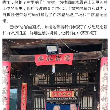
措施，保护了村里的千年古树；为找回白求恩在上卸甲河村
工作的历史，四处奔波调查走访付出了超常的精力和财力；
自掏腰包带领村民们建起了白求恩纪念广场和白求恩纪念
馆。
已经82岁的赵廷凯，热情地带着我们参观了白求恩纪念馆
和白求恩旧居，详细生动的讲解，让我们心中茅塞顿开。