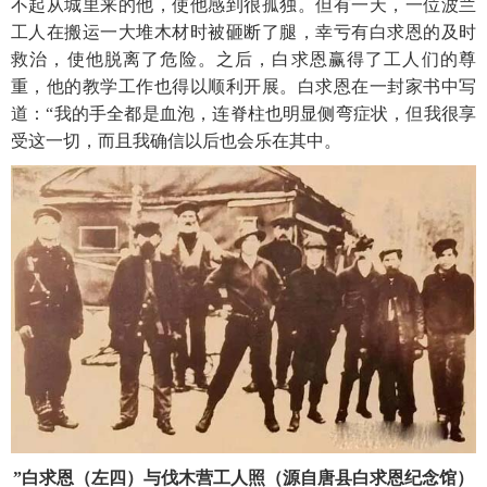
不起从城里来的他，使他感到很孤独。但有一天，一位波兰
工人在搬运一大堆木材时被砸断了腿，幸亏有白求恩的及时
救治，使他脱离了危险。之后，白求恩赢得了工人们的尊
重，他的教学工作也得以顺利开展。白求恩在一封家书中写
道：“我的手全都是血泡，连脊柱也明显侧弯症状，但我很享
受这一切，而且我确信以后也会乐在其中。
”白求恩（左四）与伐木营工人照（源自唐县白求恩纪念馆）