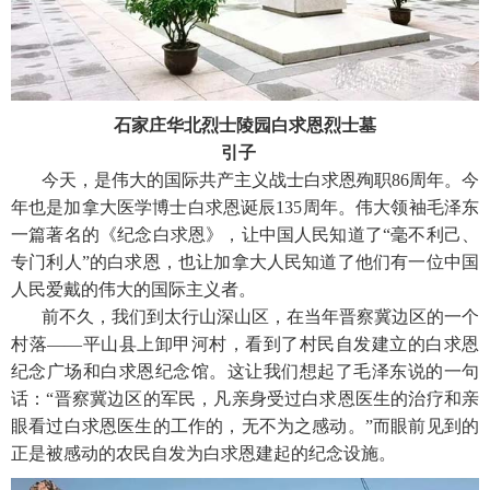
石家庄华北烈士陵园白求恩烈士墓
引子
今天，是伟大的国际共产主义战士白求恩殉职86周年。今
年也是加拿大医学博士白求恩诞辰135周年。伟大领袖毛泽东
一篇著名的《纪念白求恩》，让中国人民知道了“毫不利己、
专门利人”的白求恩，也让加拿大人民知道了他们有一位中国
人民爱戴的伟大的国际主义者。
前不久，我们到太行山深山区，在当年晋察冀边区的一个
村落——平山县上卸甲河村，看到了村民自发建立的白求恩
纪念广场和白求恩纪念馆。这让我们想起了毛泽东说的一句
话：“晋察冀边区的军民，凡亲身受过白求恩医生的治疗和亲
眼看过白求恩医生的工作的，无不为之感动。”而眼前见到的
正是被感动的农民自发为白求恩建起的纪念设施。