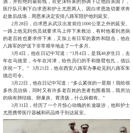
酒，并拒绝到最前线，在史沫特莱的协调下让他回美国了，
医疗队只剩下白求恩和护士尤恩两人。因白求恩急切要求奔
赴敌后战场，周恩来决定安排八路军陪护他到延安。
2月28日，白求恩从武汉出发前往1000公里之外的延安。
一路上他见到伤员就要求马上停下来救治，有时他看到患病
的老百姓也要求停下来，又加上有日军的轰炸和阻击，他在
八路军的护送下非常艰辛地走了一个多月。
3月4日，他在日记中写道：“3月4日，是我48岁生日，去
年在马德里，今年在河津，给伤员们的手和胳臂包扎，借以
庆祝一下。” 3月21日，他在西安八路军办事处见到八路军朱
德总司令。
3月22日，他在日记中写道：“多么紧张的一星期！我给很
多伤员治病，同时又有许多老百姓的患者包围着我，我所治
的病有肺结核、卵巢炎、胃溃疡，什么病都有。”
3月31日，经历了一个月惊心动魄的长途跋涉，他和护士
尤恩携带医疗器械和药品终于到达延安。