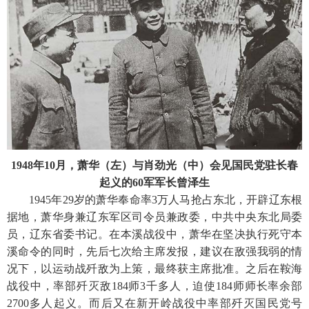
1948年10月，萧华（左）与肖劲光（中）会见国民党驻长春
起义的60军军长曾泽生
1945年29岁的萧华奉命率3万人马抢占东北，开辟辽东根
据地，萧华身兼辽东军区司令员兼政委，中共中央东北局委
员，辽东省委书记。在本溪战役中，萧华在坚决执行死守本
溪命令的同时，先后七次给主席发报，建议在敌强我弱的情
况下，以运动战歼敌为上策，最终获主席批准。之后在鞍海
战役中，率部歼灭敌184师3千多人，迫使184师师长率余部
2700多人起义。而后又在新开岭战役中率部歼灭国民党号