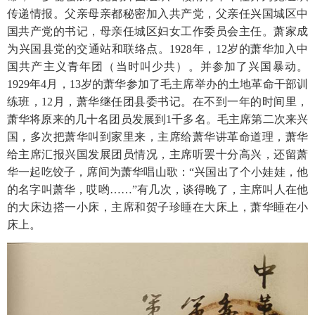
传递情报。父亲母亲都秘密加入共产党，父亲任兴国城区中
国共产党的书记，母亲任城区妇女工作委员会主任。萧家成
为兴国县党的交通站和联络点。1928年，12岁的萧华加入中
国共产主义青年团（当时叫少共）。并参加了兴国暴动。
1929年4月，13岁的萧华参加了毛主席举办的土地革命干部训
练班，12月，萧华继任团县委书记。在不到一年的时间里，
萧华将原来的几十名团员发展到1千多名。毛主席第二次来兴
国，多次把萧华叫到家里来，主席给萧华讲革命道理，萧华
给主席汇报兴国发展团员情况，主席听罢十分高兴，还留萧
华一起吃饺子，席间为萧华唱山歌：“兴国出了个小娃娃，他
的名字叫萧华，哎哟……”有几次，谈得晚了，主席叫人在他
的大床边搭一小床，主席和贺子珍睡在大床上，萧华睡在小
床上。