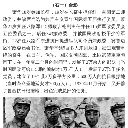
（右一）合影
萧华18岁参加长征，19岁在长征中担任红一军团第二师
政委，并缺席当选为共产主义青年国际第五届执行委员。萧
华21岁担任八路军115师政训处副主任并任115师军政委员会
五位委员之一。后任343旅政委，并被国民政府授予少将军
衔。22岁任八路军东进抗日挺进纵队司令员兼政委，冀鲁边
区军政委员会书记。萧华率领5百多人来到乐陵，经过艰苦卓
绝的奋斗，在日军、伪军、国民党顽固派、土匪武装重重包
围下，在一年零二个月的时间里，发展了2万余人的部队（当
时国民政府给115师的编制才1万5千人），发展了2万5千多名
党员，建立了19个县3万多平方公里，600万人的抗日根据地
（当时革命圣地延安才700万人）。1939年11月开始，又开辟
了鲁西抗日根据地，出色完成总部的任务。