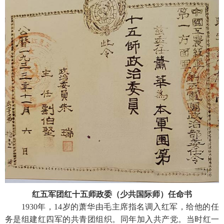
红五军团红十五师政委（少共国际师）任命书
1930年，14岁的萧华由毛主席指名调入红军，给他的任
务是组建红四军的共青团组织。同年加入共产党。当时红一