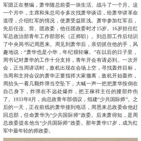
军团正在整编，萧华随总前委一块生活、战斗了一个月。这
一个月中，主席和朱总司令多次找萧华谈话，给萧华讲革命
道理，介绍红军的情况，使萧受益匪浅。萧华参加红军后，
先后任连、营、团政委，他任团政委时才15岁。16岁担任红
军总政治部青年工作部部长（正师职）。到总部工作后结识
了中央局书记周恩来。周见到萧华后，亲切抓住他的手，风
趣地说：“萧华也是小华，年纪很轻嘛。”在以后的日子里，
周书记对萧华的工作十分支持，青年开会有请必到。一次开
会，正当周讲话时，敌机出现在会场上空，寻找轰炸目标，
当周和主持会议的萧华正要指挥大家撤离，敌机开始轰炸，
周抬头一看几颗炸弹当空坠下，大喊一声一把把萧华按倒在
自己身下，炸弹在不远处爆炸，把王稼祥主任的腰部炸伤
了。1933年8月，由总政青年部倡议，组建“少共国际师”。之
后的一天，正在前线的萧华接到电话，周恩来总政委命他赶
回总部，任命萧华为“少共国际师”政委。后来萧得知，是周
总政委提名他当“少共国际师”政委。那年萧华17岁，成为红
军中最年轻的师政委。