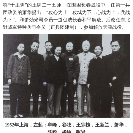
称“千里驹”的王牌二十五师。在围困长春战役中，任第一兵
团政委的萧华提出：“攻心为上，攻城为下；心战为上，兵战
为下”。和萧劲光司令员一道促成长春和平解放。后改任东北
野战军特种兵司令员（正兵团建制），参加解放天津战役。
1952年上海，左起：牟峰，谷牧，王宗槐，王新兰，萧华，
陈毅，杨纯，张岩