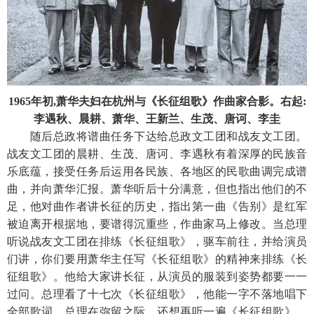
1965年初,萧华夫妇在杭州与《长征组歌》作曲家合影。右起:
李遇秋、晨耕、萧华、王新兰、生茂、唐诃、李圭
随后总政将谱曲任务下达给总政文工团和战友文工团。
战友文工团的晨耕、生茂、唐诃、李遇秋有着深厚的民族音
乐底蕴，接受任务后运用各民族、各地区的民歌曲调完成谱
曲，并向萧华汇报。萧华听后十分满意，但也指出他们的不
足，他对曲作者讲长征的历史，指出第一曲《告别》是红军
被迫离开根据地，要谱得沉重些，作曲家马上修改。当总理
听说战友文工团在排练《长征组歌》，驱车前往，并给演员
们讲，你们要用萧华主任写《长征组歌》的精神来排练《长
征组歌》。他给大家讲长征，从演员的服装到姿势都要一一
过问。总理看了十七次《长征组歌》，他能一字不落地唱下
全部歌词。总理在弥留之际，还想再听一遍《长征组歌》。