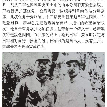
月，刚从日军包围圈里突围出来的山东分局召开紧急会议，
部署新反扫荡任务。会后需要一位领导到鲁南传达分局指
示。此项任务十分艰险，来回都要重新穿越日军包围圈，在
危急时刻，萧华总是把危险留给自己，把生的希望留给战
友，他自告奋勇承担此项任务，他带领一个骑兵班，趁着黑
夜冲进敌包围圈。在回来的路上，碰到日军，萧果断决定与
日军相对而行，擦肩而过，日军以为是自己人，没有阻拦，
萧华毫发无损地完成任务。