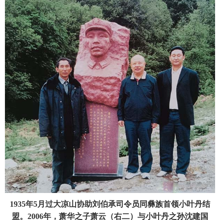
1935年5月过大凉山协助刘伯承司令员同彝族首领小叶丹结
盟。2006年，萧华之子萧云（右二）与小叶丹之孙沈建国