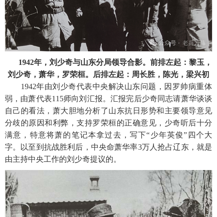
1942年，刘少奇与山东分局领导合影。前排左起：黎玉，
刘少奇，萧华，罗荣桓。后排左起：周长胜，陈光，梁兴初
1942年由刘少奇代表中央解决山东问题，因罗帅病重体
弱，由萧代表115师向刘汇报。汇报完后少奇同志请萧华谈谈
自己的看法，萧大胆地分析了山东抗日形势和主要领导意见
分歧的原因和利弊，支持罗荣桓的正确意见，少奇听后十分
满意，特意将萧的笔记本拿过去，写下“少年英俊”四个大
字。以至到抗战胜利后，中央命萧华率3万人抢占辽东，就是
由主持中央工作的刘少奇提议的。