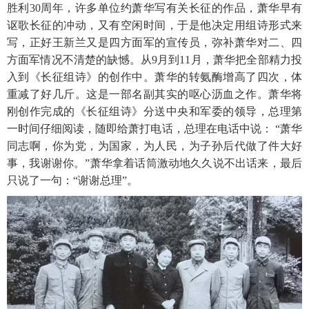
胜利30周年，许多单位约萧华写有关长征的作品，萧华早有
讴歌长征的冲动，又有空闲时间，于是他决定用组诗形式来
写，正好王新兰又是四方面军的宣传员，弥补萧华对二、四
方面军情况不清楚的缺憾。从9月到11月，萧华把全部精力投
入到《长征组诗》的创作中。萧华的转氨酶增高了四次，体
重减了好几斤。这是一部名副其实的呕心沥血之作。萧华将
刚创作完成的《长征组诗》分送中央和军委的领导，总理第
一时间仔细阅读，随即给萧打电话，总理在电话中说： “萧华
同志啊，你为党，为国家，为人民，为子孙后代做了件大好
事，我谢谢你。”萧华拿着话筒激动地久久说不出话来，最后
只说了一句：“谢谢总理”。