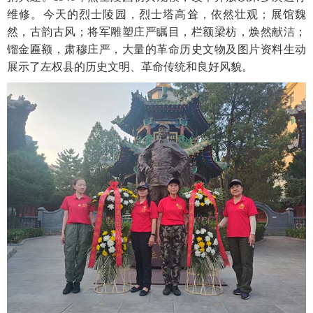
维修。今天的烈士陵园，烈士塔高耸，依然壮观；展馆魏
然，古韵古风；将军雕塑庄严瞩目，栏额梁枋，焕然献洁；
镏金匾额，肃穆庄严，大量的革命历史文物及图片资料生动
展示了左权县的历史文明、革命传统和良好风貌。