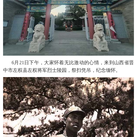
6月21日下午，大家怀着无比激动的心情，来到山西省晋
中市左权县左权将军烈士陵园，祭扫凭吊，纪念缅怀。