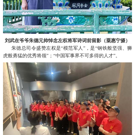
刘武在爷爷朱德元帅悼念左权将军诗词前留影（粟惠宁摄）
朱德总司令盛赞左权是“模范军人”，是“钢铁般坚强、狮
虎般勇猛的优秀将领”；“中国军事界不可多得的人才”。