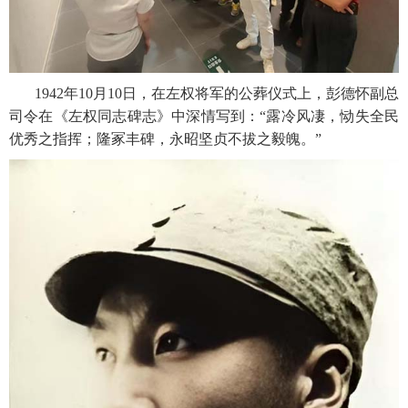
1942年10月10日，在左权将军的公葬仪式上，彭德怀副总
司令在《左权同志碑志》中深情写到：“露冷风凄，恸失全民
优秀之指挥；隆冢丰碑，永昭坚贞不拔之毅魄。”