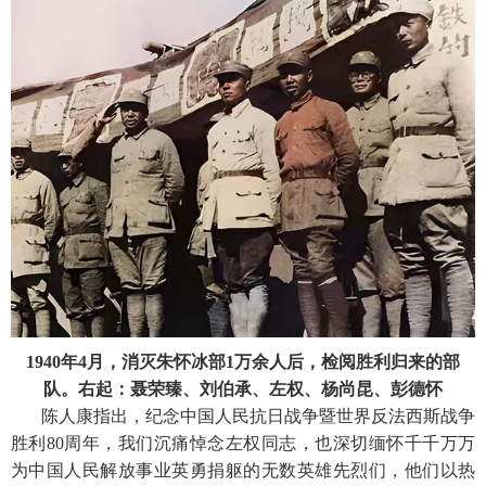
1940年4月，消灭朱怀冰部1万余人后，检阅胜利归来的部
队。右起：聂荣臻、刘伯承、左权、杨尚昆、彭德怀
陈人康指出，纪念中国人民抗日战争暨世界反法西斯战争
胜利80周年，我们沉痛悼念左权同志，也深切缅怀千千万万
为中国人民解放事业英勇捐躯的无数英雄先烈们，他们以热