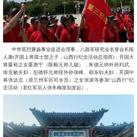
中华英烈褒扬事业促进会理事、八路军研究会名誉会长陈
人康(开国上将陈士榘之子，山西行纪念活动总指挥)，开国大
将粟裕之女粟惠宁（陈毅元帅儿媳），朱德元帅外孙刘武、
徐克敏夫妇，彭德怀元帅侄外孙张峰、胡东钊夫妇，开国中
将张达志（原兰州军区司令员）之女张源等参加“山西行”纪
念活动（老红军后人张冬梅策划发起）。