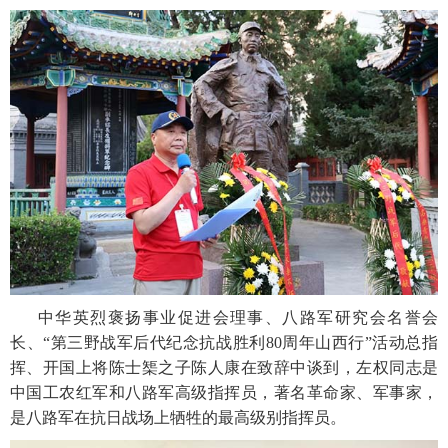
中华英烈褒扬事业促进会理事、八路军研究会名誉会
长、“第三野战军后代纪念抗战胜利80周年山西行”活动总指
挥、开国上将陈士榘之子陈人康在致辞中谈到，左权同志是
中国工农红军和八路军高级指挥员，著名革命家、军事家，
是八路军在抗日战场上牺牲的最高级别指挥员。