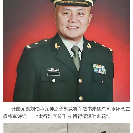
开国元勋刘伯承元帅之子刘蒙将军敬书朱德总司令怀念左
权将军诗词——“太行浩气传千古 留得清漳吐血花”。