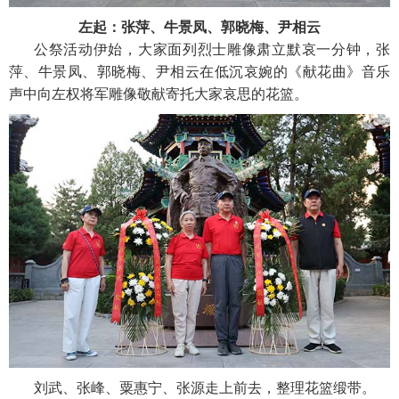
左起：张萍、牛景凤、郭晓梅、尹相云
公祭活动伊始，大家面列烈士雕像肃立默哀一分钟，张
萍、牛景凤、郭晓梅、尹相云在低沉哀婉的《献花曲》音乐
声中向左权将军雕像敬献寄托大家哀思的花篮。
刘武、张峰、粟惠宁、张源走上前去，整理花篮缎带。