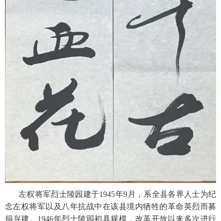
左权将军烈士陵园建于1945年9月，系全县各界人士为纪
念左权将军以及八年抗战中在该县境内牺牲的革命英烈而募
捐兴建。1946年烈士陵园初具规模，改革开放以来多次进行