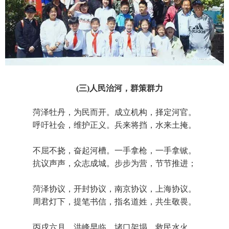
(三)人民治河，群策群力
菏泽牡丹，为民而开。成立机构，择定河官。
呼吁社会，维护正义。兵来将挡，水来土掩。
不屈不挠，奋起河槽。一手拿枪，一手拿锨。
抗议声声，众志成城。步步为营，节节推进；
菏泽协议，开封协议，南京协议，上海协议。
周君灯下，提笔书信，指名道姓，共生敬畏。
丙戌六月，洪峰早临。堵口架塌，救民水火。