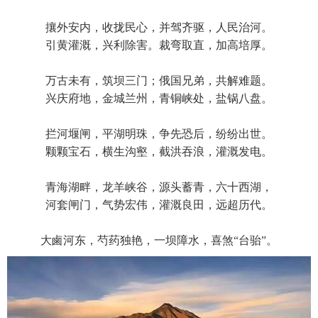
攘外安内，收拢民心，并驾齐驱，人民治河。
引黄灌溉，兴利除害。裁弯取直，加高培厚。
万古未有，筑坝三门；俄国兄弟，共解难题。
兴庆府地，金城兰州，青铜峡处，盐锅八盘。
拦河堰闸，平湖明珠，争先恐后，纷纷出世。
颗颗宝石，横生沟壑，截洪吞浪，灌溉发电。
青海湖畔，龙羊峡谷，源头蓄青，六十西湖，
河套闸门，气势宏伟，灌溉良田，远超历代。
大鹵河东，芍药独艳，一坝障水，喜煞“台骀”。