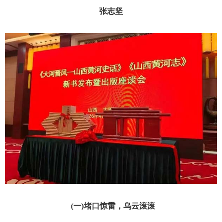
张志坚
(一)堵口惊雷，乌云滚滚