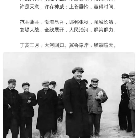
许是天意，许存神威；上苍垂怜，赢得时间。
范县蒲县，渤海昆吾，邯郸张秋，聊城长清，
复堤大战，全线展开，人民治河，群策群力。
丁亥三月，大河回归。冀鲁豫岸，锣鼓喧天。