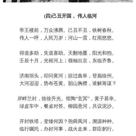
(四)己丑开国， 伟人临河
帝王楼前，万众沸腾。己丑不丑，铁树春秋。
伟人一呼，人民万岁；河山一震，红雨悠悠。
得道多助，失道寡助。天翻地覆，阳光和煦。
壬辰十月，光裕河上；领袖出京，东临齐鲁。
济南坝头，叩问黄河；掠过曲阜，登巅徐州。
大河迢迢，势布苍黄。韶山胸襟，谁解筹谋？
岸畔兰封，徐徐升光。馆陶“玄冥”，黄子甚幸。
绿皮车中，餐桌对答。柳园悬河，共议泥沙。
开封铁塔，变矮何因？尧舜禹河，溯源种种。
临行嘱托，办好河事，战火走来，群臣躬行。