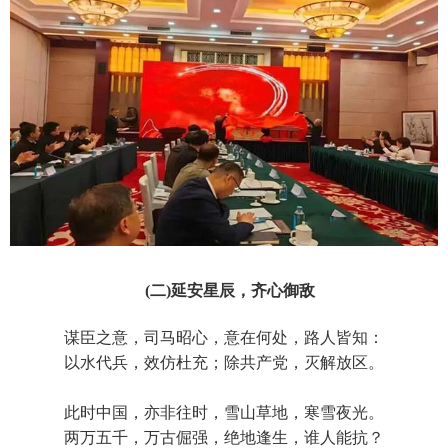
(二)延安星辰，齐心御敌
谋臣之意，司马昭心，意在何处，路人皆知：
以水代兵，效仿杜充；除共产党，灭解放区。
此时中国，亦非往时，雪山草地，寒雪夜光。
两万五千，万古倔强，绝地逢生，谁人能抗？