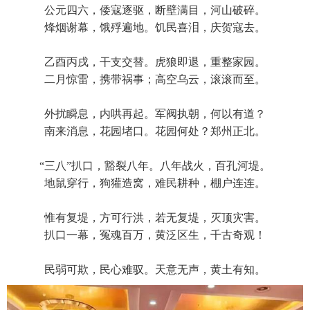
公元四六，倭寇逐驱，断壁满目，河山破碎。
烽烟谢幕，饿殍遍地。饥民喜泪，庆贺寇去。
乙酉丙戌，干支交替。虎狼即退，重整家园。
二月惊雷，携带祸事；高空乌云，滚滚而至。
外扰瞬息，内哄再起。军阀执朝，何以有道？
南来消息，花园堵口。花园何处？郑州正北。
“三八”扒口，豁裂八年。八年战火，百孔河堤。
地鼠穿行，狗獾造窝，难民耕种，棚户连连。
惟有复堤，方可行洪，若无复堤，灭顶灾害。
扒口一幕，冤魂百万，黄泛区生，千古奇观！
民弱可欺，民心难驭。天意无声，黄土有知。