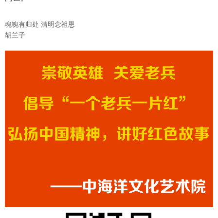
魂魄有归处 清明念祖恩
胡兰子