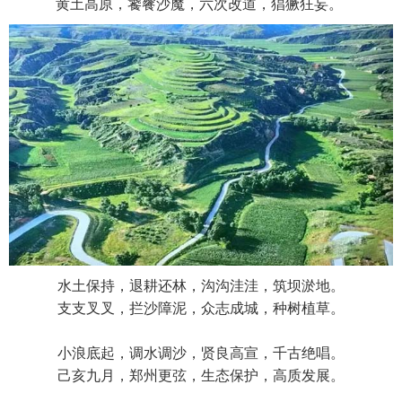
黄土高原，饕餮沙魔，六次改道，猖獗狂妄。
水土保持，退耕还林，沟沟洼洼，筑坝淤地。
支支叉叉，拦沙障泥，众志成城，种树植草。
小浪底起，调水调沙，贤良高宣，千古绝唱。
己亥九月，郑州更弦，生态保护，高质发展。