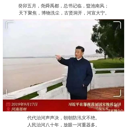
癸卯五月，尧舜禹都，总书记临，盬池南风；
天下聚焦，博物洗尘，古贤洞开，河宣大宁。
代代治河声声决，朝朝防汛灾不绝。
人民治河八十年，放眼一河重器多。