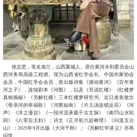
张志坚，笔名渔兰，山西翼城人。原任黄河水利委员会山
西河务局高级工程师。现为山西省红学会长、中国作家协会
会员，中国红学会会员，曾出版诗集《感动黄河》《百年黄
河之子》，连续剧本《河图》，以及《另说红楼》《红楼梦
真相揭秘》《另解红楼》三本红楼梦研究书。近日发表散文
《母亲河的幸福歌》《河图如画》《片儿汤连锁反应》《河
声》《洋之漫议》《一段河流承载千古文脉》《南凹山水轮
回》《八零后主妇》；诗文《正月初六赵树理》《问道五台
山》；2025年9月出版《大河千秋》；《另解红学讲义》亦将
问世。