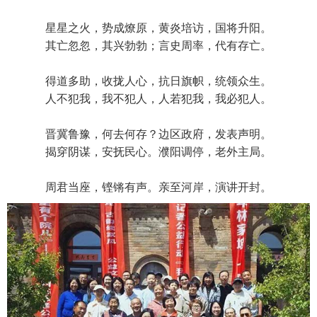
星星之火，势成燎原，黄炎培访，国将升阳。
其亡忽忽，其兴勃勃；言史周率，代有存亡。
得道多助，收拢人心，抗日旗帜，统领众生。
人不犯我，我不犯人，人若犯我，我必犯人。
晋冀鲁豫，何去何存？边区政府，发表声明。
揭穿阴谋，安抚民心。濮阳调停，老外主局。
周君当座，铿锵有声。亲至河岸，演讲开封。