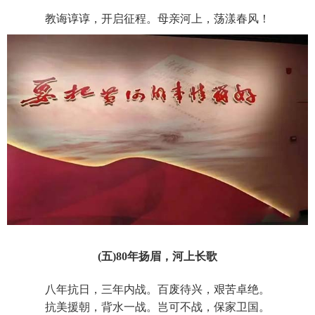
教诲谆谆，开启征程。母亲河上，荡漾春风！
(五)80年扬眉，河上长歌
八年抗日，三年内战。百废待兴，艰苦卓绝。
抗美援朝，背水一战。岂可不战，保家卫国。