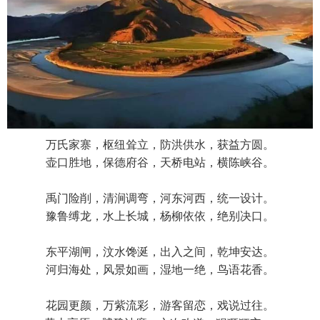
万氏家寨，枢纽耸立，防洪供水，获益方圆。
壶口胜地，保德府谷，天桥电站，横陈峡谷。
禹门险削，清涧调弯，河东河西，统一设计。
豫鲁缚龙，水上长城，杨柳依依，绝别决口。
东平湖闸，汶水馋涎，出入之间，乾坤安达。
河归海处，风景如画，湿地一绝，鸟语花香。
花园更颜，万紫流彩，游客留恋，戏说过往。