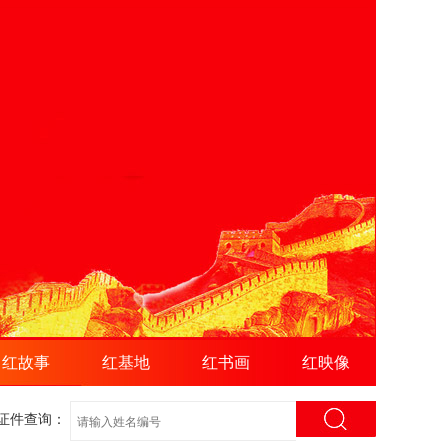
红故事
红基地
红书画
红映像
证件查询：