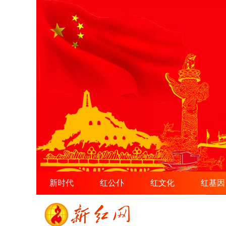
新时代
红公仆
红文化
红基因