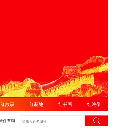
红故事
红基地
红书画
红映像
证件查询：