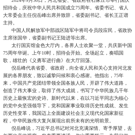
2024年9月30日，河北省委、省政府在石家庄市举行国庆
招待会，庆祝中华人民共和国成立75周年。省委书记、省人
大常委会主任倪岳峰出席并致辞，省委副书记、省长王正谱
主持。
中国人民解放军中部战区陆军中将司令员段应民，省政协
主席张国华，省委副书记王陆进等出席。
太行国宾馆金色大厅内，各界人士欢聚一堂，共庆新中国
75周年华诞。上午10时，招待会开始。全场起立，奏唱国
歌，雄壮的《义勇军进行曲》在大厅回荡。
倪岳峰代表省委、省政府，向全省人民和关心支持河北发
展的各界朋友，致以诚挚问候和衷心感谢。他指出，75年
来，中国共产党团结带领全国各族人民，开辟了伟大道路，
创造了伟大事业，取得了伟大成就，书写了中华民族几千年
历史上最恢宏的史诗。新时代以来，在以习近平同志为核心
的党中央坚强领导下，党和国家事业取得历史性成就、发生
历史性变革，我国迈上全面建设社会主义现代化国家新征
程，中华民族伟大复兴展现出前所未有的光明前景。
倪岳峰说，习近平总书记对河北充满深情、寄予厚望，去