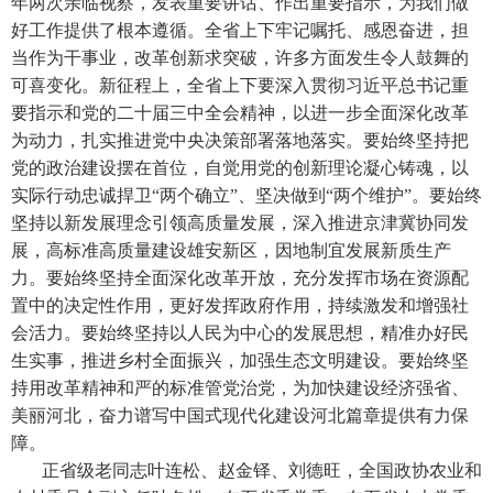
年两次亲临视察，发表重要讲话、作出重要指示，为我们做
好工作提供了根本遵循。全省上下牢记嘱托、感恩奋进，担
当作为干事业，改革创新求突破，许多方面发生令人鼓舞的
可喜变化。新征程上，全省上下要深入贯彻习近平总书记重
要指示和党的二十届三中全会精神，以进一步全面深化改革
为动力，扎实推进党中央决策部署落地落实。要始终坚持把
党的政治建设摆在首位，自觉用党的创新理论凝心铸魂，以
实际行动忠诚捍卫“两个确立”、坚决做到“两个维护”。要始终
坚持以新发展理念引领高质量发展，深入推进京津冀协同发
展，高标准高质量建设雄安新区，因地制宜发展新质生产
力。要始终坚持全面深化改革开放，充分发挥市场在资源配
置中的决定性作用，更好发挥政府作用，持续激发和增强社
会活力。要始终坚持以人民为中心的发展思想，精准办好民
生实事，推进乡村全面振兴，加强生态文明建设。要始终坚
持用改革精神和严的标准管党治党，为加快建设经济强省、
美丽河北，奋力谱写中国式现代化建设河北篇章提供有力保
障。
正省级老同志叶连松、赵金铎、刘德旺，全国政协农业和