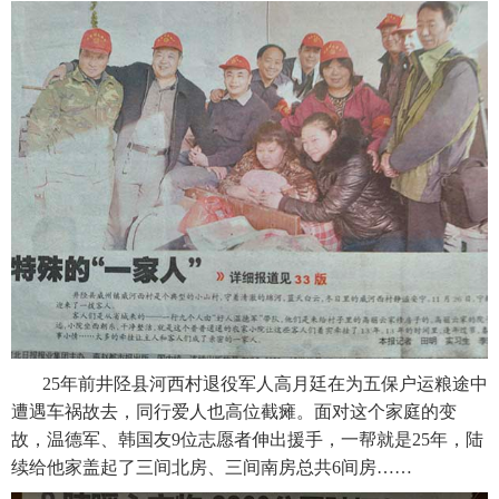
25年前井陉县河西村退役军人高月廷在为五保户运粮途中
遭遇车祸故去，同行爱人也高位截瘫。面对这个家庭的变
故，温德军、韩国友9位志愿者伸出援手，一帮就是25年，陆
续给他家盖起了
三间北房、三间南房
总共6间房……