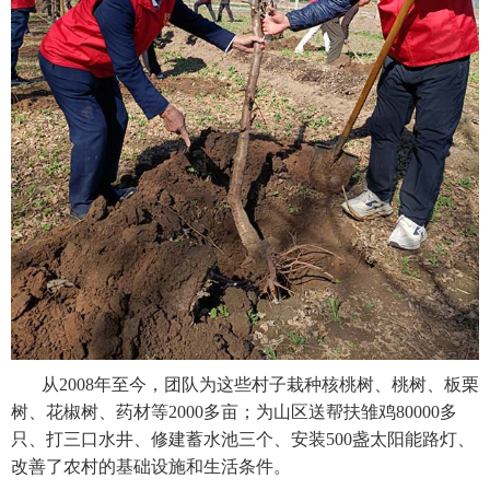
从2008年至今，团队为这些村子栽种核桃树、桃树、板栗
树、花椒树、药材等2000多亩；为山区送帮扶雏鸡80000多
只、打三口水井、修建蓄水池三个、安装500盏太阳能路灯、
改善了农村的基础设施和生活条件。