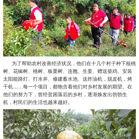
为了帮助农村改善经济状况，他们在十几个村子种下核桃
树、花椒树、桃树、板栗树、连翘、生姜、赠送柴鸡、安装
太阳能路灯、打水井、修建蓄水池、送炸油机，脱皮机，烤
干机……每一个项目，都饱含着他们对乡村发展的期望。在
他们的努力下，曾经贫困落后的乡村，逐渐焕发出勃勃生
机，村民们的生活也越来越好。