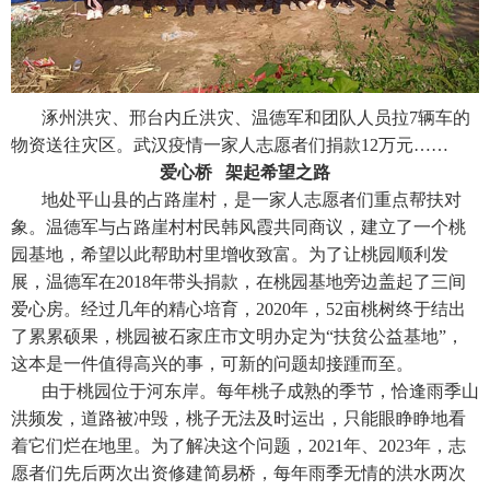
涿州洪灾、邢台内丘洪灾、温德军和团队人员拉7辆车的
物资送往灾区。武汉疫情一家人志愿者们捐款12万元……
爱心桥 架起希望之路
地处平山县的占路崖村，是一家人志愿者们重点帮扶对
象。温德军与占路崖村村民韩风霞共同商议，建立了一个桃
园基地，希望以此帮助村里增收致富。为了让桃园顺利发
展，温德军在2018年带头捐款，在桃园基地旁边盖起了三间
爱心房。经过几年的精心培育，2020年，52亩桃树终于结出
了累累硕果，桃园被石家庄市文明办定为“扶贫公益基地”，
这本是一件值得高兴的事，可新的问题却接踵而至。
由于桃园位于河东岸。每年桃子成熟的季节，恰逢雨季山
洪频发，道路被冲毁，桃子无法及时运出，只能眼睁睁地看
着它们烂在地里。为了解决这个问题，2021年、2023年，志
愿者们先后两次出资修建简易桥，每年雨季无情的洪水两次