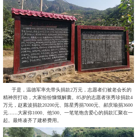
于是，温德军率先带头捐款2万元，志愿者们被老会长的
精神所打动，大家纷纷慷慨解囊。85岁的志愿者张秀珍捐款4
万元，赵素波捐款20200元、陈星秀捐7000元、郝庆瑜捐3600
元……大家你1000、他500、一笔笔饱含爱心的捐款汇聚在一
起。最终凑齐了建桥费用。