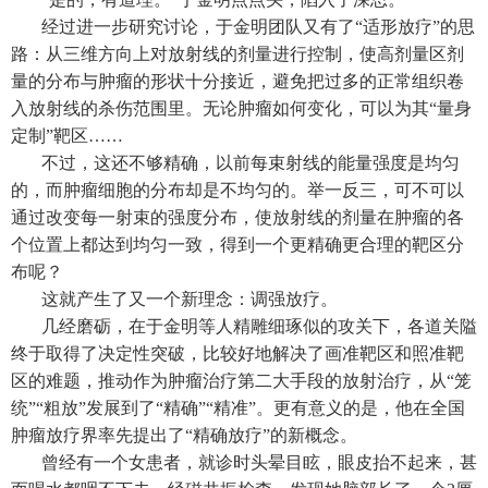
经过进一步研究讨论，于金明团队又有了“适形放疗”的思
路：从三维方向上对放射线的剂量进行控制，使高剂量区剂
量的分布与肿瘤的形状十分接近，避免把过多的正常组织卷
入放射线的杀伤范围里。无论肿瘤如何变化，可以为其“量身
定制”靶区……
不过，这还不够精确，以前每束射线的能量强度是均匀
的，而肿瘤细胞的分布却是不均匀的。举一反三，可不可以
通过改变每一射束的强度分布，使放射线的剂量在肿瘤的各
个位置上都达到均匀一致，得到一个更精确更合理的靶区分
布呢？
这就产生了又一个新理念：调强放疗。
几经磨砺，在于金明等人精雕细琢似的攻关下，各道关隘
终于取得了决定性突破，比较好地解决了画准靶区和照准靶
区的难题，推动作为肿瘤治疗第二大手段的放射治疗，从“笼
统”“粗放”发展到了“精确”“精准”。更有意义的是，他在全国
肿瘤放疗界率先提出了“精确放疗”的新概念。
曾经有一个女患者，就诊时头晕目眩，眼皮抬不起来，甚