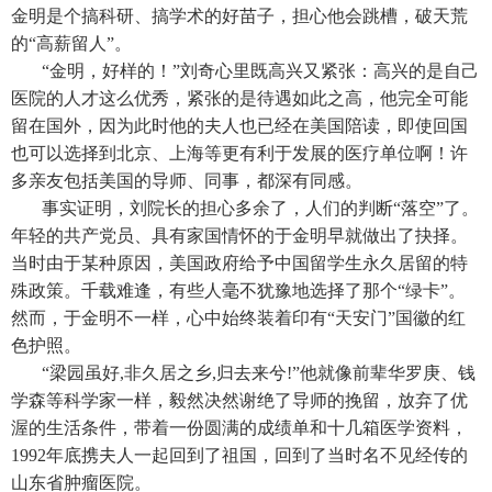
金明是个搞科研、搞学术的好苗子，担心他会跳槽，破天荒
的“高薪留人”。
“金明，好样的！”刘奇心里既高兴又紧张：高兴的是自己
医院的人才这么优秀，紧张的是待遇如此之高，他完全可能
留在国外，因为此时他的夫人也已经在美国陪读，即使回国
也可以选择到北京、上海等更有利于发展的医疗单位啊！许
多亲友包括美国的导师、同事，都深有同感。
事实证明，刘院长的担心多余了，人们的判断“落空”了。
年轻的共产党员、具有家国情怀的于金明早就做出了抉择。
当时由于某种原因，美国政府给予中国留学生永久居留的特
殊政策。千载难逢，有些人毫不犹豫地选择了那个“绿卡”。
然而，于金明不一样，心中始终装着印有“天安门”国徽的红
色护照。
“梁园虽好,非久居之乡,归去来兮!”他就像前辈华罗庚、钱
学森等科学家一样，毅然决然谢绝了导师的挽留，放弃了优
渥的生活条件，带着一份圆满的成绩单和十几箱医学资料，
1992年底携夫人一起回到了祖国，回到了当时名不见经传的
山东省肿瘤医院。