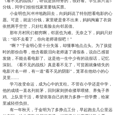
《看不见的战线》，听说是抓特务的，很好看。学生票只需5
分钱，同学们纷纷找家里要钱买票。
小金明也兴冲冲地跑回去，向妈妈说了特别想看电影的心
愿。可是，就这5分钱，家里硬是拿不出来，妈妈掏遍了衣袋
依然两手空空，只好红着脸去向邻居借。
那年月村民们都穷啊，邻居也为难。无奈之下，妈妈只好
说：“咱不去看了，你向老师请假吧！”
“啊？”于金明心里十分失落，却懂事地点点头。为了孩提
时的那份自尊，他含着眼泪向老师递了请假条，说自己感冒
发烧，不能去看电影了。这是他一生中少有的说假话，记忆
深刻。《看不见的战线》真是看不见了，可贫困就像错失的
电影片名一样，有一道“看不见的阴影”，笼罩在他幼小的心
灵里……
学习改变命运，成为心中的支柱。不管在小学还是中学，
他的成绩一直名列前茅，回到家则拼命搂草喂猪、养兔子养
鸡、上队里干活，希望依靠自己的努力多挣一些学费，给家
里减轻些负担。
有一年秋天，于金明为了多挣点工分，早起跑去几公里远