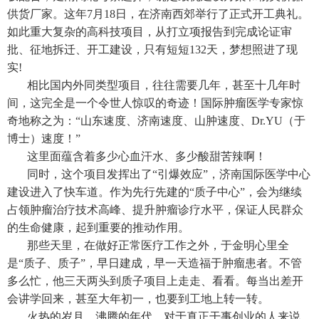
供货厂家。这年7月18日，在济南西郊举行了正式开工典礼。
如此重大复杂的高科技项目，从打立项报告到完成论证审
批、征地拆迁、开工建设，只有短短132天，梦想照进了现
实!
相比国内外同类型项目，往往需要几年，甚至十几年时
间，这完全是一个令世人惊叹的奇迹！国际肿瘤医学专家惊
奇地称之为：“山东速度、济南速度、山肿速度、Dr.YU（于
博士）速度！”
这里面蕴含着多少心血汗水、多少酸甜苦辣啊！
同时，这个项目发挥出了“引爆效应”，济南国际医学中心
建设进入了快车道。作为先行先建的“质子中心”，会为继续
占领肿瘤治疗技术高峰、提升肿瘤诊疗水平，保证人民群众
的生命健康，起到重要的推动作用。
那些天里，在做好正常医疗工作之外，于金明心里全
是“质子、质子”，早日建成，早一天造福于肿瘤患者。不管
多么忙，他三天两头到质子项目上走走、看看。每当出差开
会讲学回来，甚至大年初一，也要到工地上转一转。
火热的岁月，沸腾的年代，对于真正干事创业的人来说，