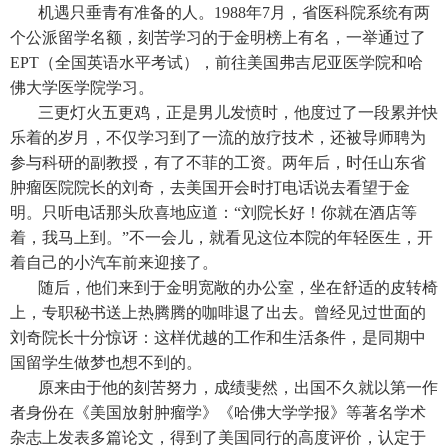
机遇只垂青有准备的人。1988年7月，省医科院系统有两
个公派留学名额，刻苦学习的于金明榜上有名，一举通过了
EPT（全国英语水平考试），前往美国弗吉尼亚医学院和哈
佛大学医学院学习。
三更灯火五更鸡，正是男儿发愤时，他度过了一段累并快
乐着的岁月，不仅学习到了一流的放疗技术，还被导师聘为
参与科研的副教授，有了不菲的工资。两年后，时任山东省
肿瘤医院院长的刘奇，去美国开会时打电话说去看望于金
明。只听电话那头欣喜地应道：“刘院长好！你就在酒店等
着，我马上到。”不一会儿，就看见这位本院的年轻医生，开
着自己的小汽车前来迎接了。
随后，他们来到于金明宽敞的办公室，坐在舒适的皮转椅
上，专职秘书送上热腾腾的咖啡退了出去。曾经见过世面的
刘奇院长十分惊讶：这样优越的工作和生活条件，是同期中
国留学生做梦也想不到的。
原来由于他的刻苦努力，成绩斐然，出国不久就以第一作
者身份在《美国放射肿瘤学》《哈佛大学学报》等著名学术
杂志上发表多篇论文，得到了美国同行的高度评价，认定于