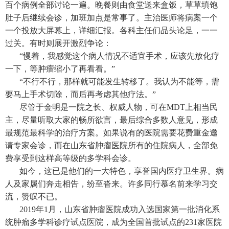
百个病例全部讨论一遍。晚餐则由食堂送来盒饭，草草填饱
肚子后继续会诊，加班加点是常事了。主治医师将病案一个
一个投放大屏幕上，详细汇报。各科主任们品头论足，一一
过关。有时则展开激烈争论：
“慢着，我感觉这个病人情况不适宜手术，应该先放化疗
一下，等肿瘤缩小了再看看。”
“不行不行，那样就可能发生转移了。我认为不能等，需
要马上手术切除，而后再考虑其他疗法。”
尽管于金明是一院之长、权威人物，可在MDT上相当民
主，尽量听取大家的畅所欲言，最后综合多数人意见，形成
最规范最科学的治疗方案。如果说有的医院需要花费重金邀
请专家会诊，而在山东省肿瘤医院所有的住院病人，全部免
费享受到这样高等级的多学科会诊。
如今，这已是他们的一大特色，享誉国内医疗卫生界。病
人及家属们奔走相告，纷至沓来。许多同行慕名前来学习交
流，赞叹不已。
2019年1月，山东省肿瘤医院成功入选国家第一批消化系
统肿瘤多学科诊疗试点医院，成为全国首批试点的231家医院