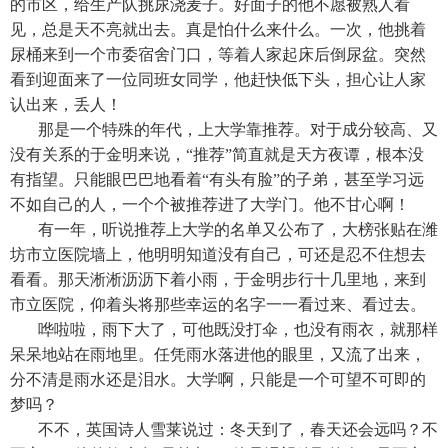
的市区，给生产队挑尿浇麦子。好面子的他不愿被熟人看
见，总是天不亮就出去。真是怕什么来什么。一次，他挑着
尿桶来到一个市委宿舍门口，等着人家起床后倒尿盆。突然
看到迎面来了一位同班女同学，他赶快低下头，担心让人家
认出来，丢人！
那是一个特殊的年代，上大学靠推荐。对于成分较高、又
没有关系的于金明来说，“推荐”简直就是天方夜谭，根本没
有指望。只能眼巴巴地看着“有头有脸”的子弟，甚至学习远
不如自己的人，一个个被推荐进了大学门。他不甘心啊！
有一年，听说推荐上大学的名单又公布了，大榜张贴在潍
坊市立医院墙上，他明明知道没有自己，可还是忍不住想去
看看。那天淅淅沥沥下着小雨，于金明步行十几里地，来到
市立医院，仰着头将那些幸运的名字一一看过来、看过去。
哗啦啦，雨下大了，可他既没打伞，也没有雨衣，就那样
呆呆地站在雨地里。任凭雨水落进他的眼里，又流了出来，
分不清是雨水还是泪水。大学啊，只能是一个可望不可即的
梦吗？
不不，英国诗人雪莱说过：冬天到了，春天还会远吗？不