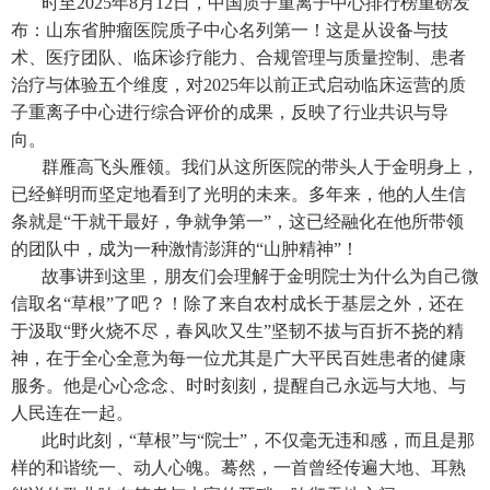
时至2025年8月12日，中国质子重离子中心排行榜重磅发
布：山东省肿瘤医院质子中心名列第一！这是从设备与技
术、医疗团队、临床诊疗能力、合规管理与质量控制、患者
治疗与体验五个维度，对2025年以前正式启动临床运营的质
子重离子中心进行综合评价的成果，反映了行业共识与导
向。
群雁高飞头雁领。我们从这所医院的带头人于金明身上，
已经鲜明而坚定地看到了光明的未来。多年来，他的人生信
条就是“干就干最好，争就争第一”，这已经融化在他所带领
的团队中，成为一种激情澎湃的“山肿精神”！
故事讲到这里，朋友们会理解于金明院士为什么为自己微
信取名“草根”了吧？！除了来自农村成长于基层之外，还在
于汲取“野火烧不尽，春风吹又生”坚韧不拔与百折不挠的精
神，在于全心全意为每一位尤其是广大平民百姓患者的健康
服务。他是心心念念、时时刻刻，提醒自己永远与大地、与
人民连在一起。
此时此刻，“草根”与“院士”，不仅毫无违和感，而且是那
样的和谐统一、动人心魄。蓦然，一首曾经传遍大地、耳熟