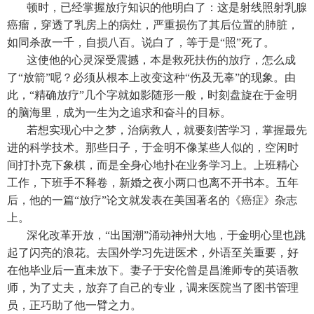
顿时，已经掌握放疗知识的他明白了：这是射线照射乳腺
癌瘤，穿透了乳房上的病灶，严重损伤了其后位置的肺脏，
如同杀敌一千，自损八百。说白了，等于是“照”死了。
这使他的心灵深受震撼，本是救死扶伤的放疗，怎么成
了“放箭”呢？必须从根本上改变这种“伤及无辜”的现象。由
此，“精确放疗”几个字就如影随形一般，时刻盘旋在于金明
的脑海里，成为一生为之追求和奋斗的目标。
若想实现心中之梦，治病救人，就要刻苦学习，掌握最先
进的科学技术。那些日子，于金明不像某些人似的，空闲时
间打扑克下象棋，而是全身心地扑在业务学习上。上班精心
工作，下班手不释卷，新婚之夜小两口也离不开书本。五年
后，他的一篇“放疗”论文就发表在美国著名的《癌症》杂志
上。
深化改革开放，“出国潮”涌动神州大地，于金明心里也跳
起了闪亮的浪花。去国外学习先进医术，外语至关重要，好
在他毕业后一直未放下。妻子于安伦曾是昌潍师专的英语教
师，为了丈夫，放弃了自己的专业，调来医院当了图书管理
员，正巧助了他一臂之力。