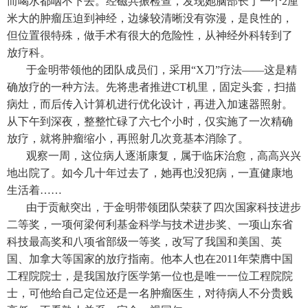
而喝水都咽不下去。经磁共振检查，发现她脑部长了一个2厘
米大的肿瘤压迫到神经，边缘较清晰没有弥漫，是良性的，
但位置很特殊，做手术有很大的危险性，从神经外科转到了
放疗科。
于金明带领他的团队成员们，采用“X刀”疗法——这是精
确放疗的一种方法。先将患者推进CT机里，固定头套，扫描
病灶，而后传入计算机进行优化设计，再进入加速器照射。
从下午到深夜，整整忙碌了六七个小时，仅实施了一次精确
放疗，就将肿瘤缩小，再照射几次竟基本消除了。
观察一周，这位病人逐渐康复，属于临床治愈，高高兴兴
地出院了。如今几十年过去了，她再也没犯病，一直健康地
生活着……
由于贡献突出，于金明带领团队荣获了四次国家科技进步
二等奖，一项何梁何利基金科学与技术进步奖、一项山东省
科技最高奖和八项省部级一等奖，改写了我国和美国、英
国、加拿大等国家的放疗指南。他本人也在2011年荣膺中国
工程院院士，是我国放疗医学第一位也是唯一一位工程院院
士，可他给自己定位还是一名肿瘤医生，对待病人不分贵贱