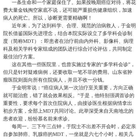
一条生命和一个家庭保住了。如果按晚期癌症对待，将花
费大量金钱掏空家底不说，还可能严重损伤健康组织，加速
病人的死亡。所以，诊断更需要精确啊！
近年来，为了达到科学、合理、规范的治病救人，于金明
院长借鉴国际先进理念，结合本院实际设立了多学科会诊制
度（简称MDT）：即患者在治疗前由内外科、影像科、病理
科及相关学科专家组成的团队进行综合讨论评估，共同制定
最佳治疗方案。
这在其他一些医院里，也曾实施过专家的“多学科会诊”，
但只是针对疑难病例，还要收取一笔不菲的费用。山东省肿
瘤医院则面向所有住院病人，并且不收一分钱。
于金明常说：“癌症病人第一次治疗至关重要，方向正确
就可能治愈，错了就会效果相反。”于是，他特别强调首诊的
重要性，要求每个首次住院病人，由接诊医生根据病情拿出
初步方案，全部上MDT共同讨论。此举深受来自天南地北的
患者欢迎，纷纷慕名前来求诊。
每周一、三下午三点钟，于院士不出差不开会时，必定亲
自参加肺癌、乳腺癌的MDT，一坐就是六七个小时，相关几