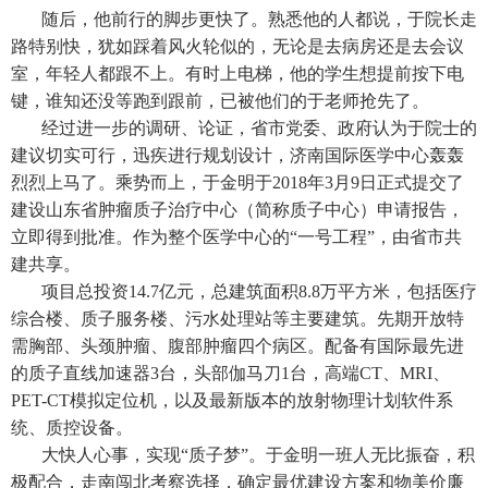
随后，他前行的脚步更快了。熟悉他的人都说，于院长走
路特别快，犹如踩着风火轮似的，无论是去病房还是去会议
室，年轻人都跟不上。有时上电梯，他的学生想提前按下电
键，谁知还没等跑到跟前，已被他们的于老师抢先了。
经过进一步的调研、论证，省市党委、政府认为于院士的
建议切实可行，迅疾进行规划设计，济南国际医学中心轰轰
烈烈上马了。乘势而上，于金明于2018年3月9日正式提交了
建设山东省肿瘤质子治疗中心（简称质子中心）申请报告，
立即得到批准。作为整个医学中心的“一号工程”，由省市共
建共享。
项目总投资14.7亿元，总建筑面积8.8万平方米，包括医疗
综合楼、质子服务楼、污水处理站等主要建筑。先期开放特
需胸部、头颈肿瘤、腹部肿瘤四个病区。配备有国际最先进
的质子直线加速器3台，头部伽马刀1台，高端CT、MRI、
PET-CT模拟定位机，以及最新版本的放射物理计划软件系
统、质控设备。
大快人心事，实现“质子梦”。于金明一班人无比振奋，积
极配合，走南闯北考察选择，确定最优建设方案和物美价廉