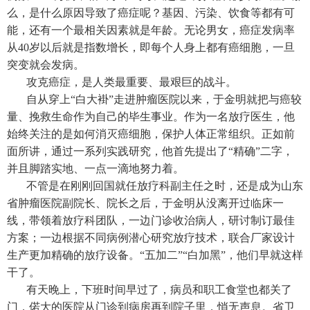
么，是什么原因导致了癌症呢？基因、污染、饮食等都有可
能，还有一个最相关因素就是年龄。无论男女，癌症发病率
从40岁以后就是指数增长，即每个人身上都有癌细胞，一旦
突变就会发病。
攻克癌症，是人类最重要、最艰巨的战斗。
自从穿上“白大褂”走进肿瘤医院以来，于金明就把与癌较
量、挽救生命作为自己的毕生事业。作为一名放疗医生，他
始终关注的是如何消灭癌细胞，保护人体正常组织。正如前
面所讲，通过一系列实践研究，他首先提出了“精确”二字，
并且脚踏实地、一点一滴地努力着。
不管是在刚刚回国就任放疗科副主任之时，还是成为山东
省肿瘤医院副院长、院长之后，于金明从没离开过临床一
线，带领着放疗科团队，一边门诊收治病人，研讨制订最佳
方案；一边根据不同病例潜心研究放疗技术，联合厂家设计
生产更加精确的放疗设备。“五加二”“白加黑”，他们早就这样
干了。
有天晚上，下班时间早过了，病员和职工食堂也都关了
门，偌大的医院从门诊到病房再到院子里，悄无声息。省卫