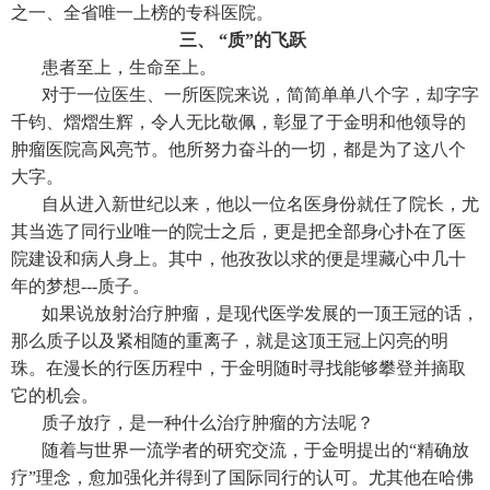
之一、全省唯一上榜的专科医院。
三、 “质”的飞跃
患者至上，生命至上。
对于一位医生、一所医院来说，简简单单八个字，却字字
千钧、熠熠生辉，令人无比敬佩，彰显了于金明和他领导的
肿瘤医院高风亮节。他所努力奋斗的一切，都是为了这八个
大字。
自从进入新世纪以来，他以一位名医身份就任了院长，尤
其当选了同行业唯一的院士之后，更是把全部身心扑在了医
院建设和病人身上。其中，他孜孜以求的便是埋藏心中几十
年的梦想---质子。
如果说放射治疗肿瘤，是现代医学发展的一顶王冠的话，
那么质子以及紧相随的重离子，就是这顶王冠上闪亮的明
珠。在漫长的行医历程中，于金明随时寻找能够攀登并摘取
它的机会。
质子放疗，是一种什么治疗肿瘤的方法呢？
随着与世界一流学者的研究交流，于金明提出的“精确放
疗”理念，愈加强化并得到了国际同行的认可。尤其他在哈佛