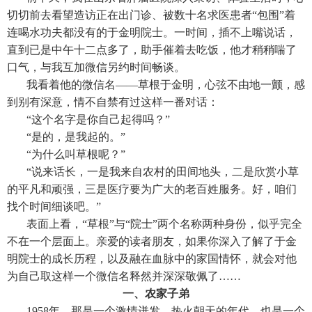
切切前去看望造访正在出门诊、被数十名求医患者“包围”着
连喝水功夫都没有的于金明院士。一时间，插不上嘴说话，
直到已是中午十二点多了，助手催着去吃饭，他才稍稍喘了
口气，与我互加微信另约时间畅谈。
我看着他的微信名——草根于金明，心弦不由地一颤，感
到别有深意，情不自禁有过这样一番对话：
“这个名字是你自己起得吗？”
“是的，是我起的。”
“为什么叫草根呢？”
“说来话长，一是我来自农村的田间地头，二是欣赏小草
的平凡和顽强，三是医疗要为广大的老百姓服务。好，咱们
找个时间细谈吧。”
表面上看，“草根”与“院士”两个名称两种身份，似乎完全
不在一个层面上。亲爱的读者朋友，如果你深入了解了于金
明院士的成长历程，以及融在血脉中的家国情怀，就会对他
为自己取这样一个微信名释然并深深敬佩了……
一、农家子弟
1958年，那是一个激情迸发、热火朝天的年代，也是一个