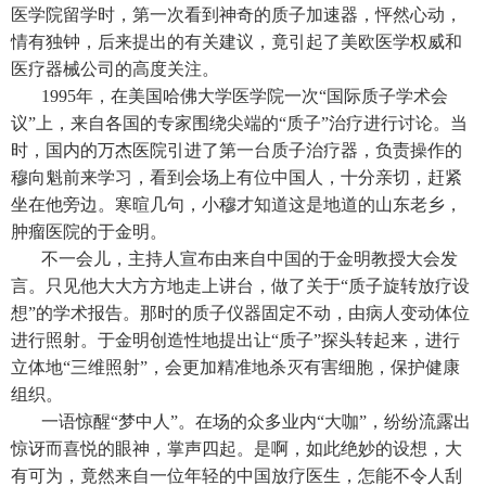
医学院留学时，第一次看到神奇的质子加速器，怦然心动，
情有独钟，后来提出的有关建议，竟引起了美欧医学权威和
医疗器械公司的高度关注。
1995年，在美国哈佛大学医学院一次“国际质子学术会
议”上，来自各国的专家围绕尖端的“质子”治疗进行讨论。当
时，国内的万杰医院引进了第一台质子治疗器，负责操作的
穆向魁前来学习，看到会场上有位中国人，十分亲切，赶紧
坐在他旁边。寒暄几句，小穆才知道这是地道的山东老乡，
肿瘤医院的于金明。
不一会儿，主持人宣布由来自中国的于金明教授大会发
言。只见他大大方方地走上讲台，做了关于“质子旋转放疗设
想”的学术报告。那时的质子仪器固定不动，由病人变动体位
进行照射。于金明创造性地提出让“质子”探头转起来，进行
立体地“三维照射”，会更加精准地杀灭有害细胞，保护健康
组织。
一语惊醒“梦中人”。在场的众多业内“大咖”，纷纷流露出
惊讶而喜悦的眼神，掌声四起。是啊，如此绝妙的设想，大
有可为，竟然来自一位年轻的中国放疗医生，怎能不令人刮