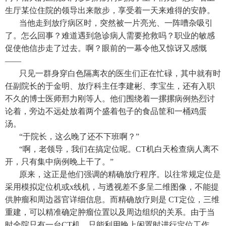
生厅某位住院的领导出来散步，享受着一天来难得的安静。
当他走到放疗病区时，突然被一片亮光、一阵嘈杂吸引
了。怎么回事？难道遇到急诊病人需要抢救吗？职业的敏感
促使他信步走了过去。啊？眼前的一幕令他又惊讶又感慨
——
只见一群身穿白色隔离衣的医生们正在忙碌，其中就有时
任副院长的于金明、放疗科主任李建彬、李宝生，还有入职
不久的博士医师邢力刚等人。他们围绕着一摞摞病例热烈讨
论着，旁边不远处放着两个盛着包子的食品筐和一桶鸡蛋
汤。
“于院长，这么晚了还不下班啊？”
“啊，老领导，我们在搞定位呢。CT机白天检查病人离不
开，只有集中病例晚上干了。”
原来，这正是他们强调的精确放疗程序。以往常规定位是
采用模拟定位机或x线机，与透视差不多呈二维图像，不能提
供肿瘤和周边器官详细信息。而精确放疗则是 CT定位，三维
重建，可以精准确定肿瘤位置以及周边组织的关系。由于当
时全院只有一台CT机，只能利用晚上闲置时进行定位工作。