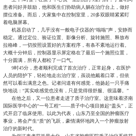
患者问好并鼓励，他和医生们协助病人躺在治疗台上，做好
摆位准备。而后，大家集中在控制室里，20多双眼睛紧紧盯
着电脑屏幕。
机器启动了，几乎没有一般电子仪器的“嗡嗡”声，安静而
稳定。通过定位、验证位置、影像分析、旋转施照、释放布
拉格峰，一切按照设置好的方案程序，有条不紊地运行着。
大概十分钟后，控制器显示屏定格在了最后一个施照位置，
十分圆满，所有人都松了一口气。
9时45分，患者顺利完成了首次治疗，正常起身，在医护
人员的陪护下，轻松地走出治疗室，虽说他戴着口罩，但依
然可以看出满意之色。记者问道有何感觉，他扬起一只手痛
快地说：“其实啥感觉也没有，只是觉得很舒服、很温馨。”
在他之后，又一位患者走进了质子治疗室。这意味着济南
国际医学中心的“一号工程”——质子中心项目掀起“盖头”，正
式开启了临床使用。以此为代表，山东乃至全国的肿瘤医疗
事业，将会产生“质”的飞跃，豪情满怀地跨入一个肿瘤放射
治疗的新时代。