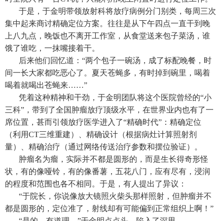
于是，于金明带领放射科将放疗病例分门别类，每周三次
集中起来商讨精确定位方案。往往是从下午四点一直干到晚
上八九点，晚饭也不离开工作室，从食堂送来包子菜汤，谁
饿了谁吃，一抹嘴接着干。
后来他们回忆道：“两个包子一碗汤，成了标配晚餐，时
间一长大家都吃恶心了。夏天苍蝇多，有时掉到碗里，喝着
喝着就喝出苍蝇来……”
凭着这种精神和干劲，于金明团队将这个医院曾经的“小
三科”，带到了全国肿瘤放疗顶级水平，在世界业内也有了一
席位置，甚而引领放疗医学进入了“精确时代”：精确定位
（利用CT三维重建）、精确设计（根据病灶计算照射剂
量）、精确治疗（通过网络传送治疗参数和摆位验证）。
肿瘤名为瘤，实际并不都是圆形的，而是生长得奇形怪
状，有的像哑铃，有的像番薯，五花八门，应有尽有，浸润
的程度和范围也各不相同。于是，有人提出了异议：
“于院长，你说像放大镜照火柴头那样照射，但肿瘤并不
都是圆形的，定位准了，射线却有可能偏到正常组织上啊！”
“是的，有道理。”于金明点点头，陷入了深思。