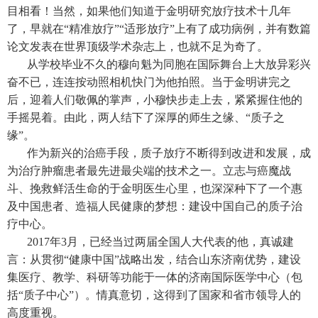
目相看！当然，如果他们知道于金明研究放疗技术十几年
了，早就在“精准放疗”“适形放疗”上有了成功病例，并有数篇
论文发表在世界顶级学术杂志上，也就不足为奇了。
从学校毕业不久的穆向魁为同胞在国际舞台上大放异彩兴
奋不已，连连按动照相机快门为他拍照。当于金明讲完之
后，迎着人们敬佩的掌声，小穆快步走上去，紧紧握住他的
手摇晃着。由此，两人结下了深厚的师生之缘、“质子之
缘”。
作为新兴的治癌手段，质子放疗不断得到改进和发展，成
为治疗肿瘤患者最先进最尖端的技术之一。立志与癌魔战
斗、挽救鲜活生命的于金明医生心里，也深深种下了一个惠
及中国患者、造福人民健康的梦想：建设中国自己的质子治
疗中心。
2017年3月，已经当过两届全国人大代表的他，真诚建
言：从贯彻“健康中国”战略出发，结合山东济南优势，建设
集医疗、教学、科研等功能于一体的济南国际医学中心（包
括“质子中心”）。情真意切，这得到了国家和省市领导人的
高度重视。