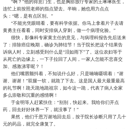
“啊？”他的得意门生，也是胸部放疗专家的王琳琳医生，
连忙上前按照老师的指点望去。半晌，她也用力点点
头：“嗯，是有点区别。”
“不能光凭眼睛看，要有科学依据。你马上拿着片子去请
黄勇主任看看，同时安排病人穿刺，做一个病理化验。”
很快，影像科专家黄主任的意见，与病理科报告先后送来
了：排除癌症晚期，确诊为肺结节！当于院长把这个结果告
诉病人时，立刻感受到什么是“泪如雨下”了。这位农妇等于
从死亡的边缘上，一下子拉回了人间，一家人怎能不悲喜交
加、感激涕零呢？！
他们嘴唇颤抖着，不知说什么好，只是喃喃嗫嚅着：“谢
谢、谢谢！”双腿一软，就跪了下去。这是国人最大最重最高
的礼节啊！跪天跪地跪祖宗，如今这一跪，代表了病人全家
多么崇敬和沉重的感情啊！
于金明等人赶紧扶住：“别别，快起来。我给你们开点
药，回去好好休养一下，就没事了！”
果然，他们千恩万谢地回去后，按于院长诊断只用了几十
元的药品，就完全康复了。