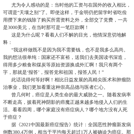
尤为令人感动的是：当时他的工资与在国外的收入相比，
可谓是“天壤之别”了。即使这样，于金明仍把留学时省吃俭
用攒下来的钱除了购买所需资料之外，全部交了党费，一共
是3000美元，在当时那可是一笔巨款啊！
这是为什么呢？看着人们不解的目光，他情深意切地解
释：
“我这样做既不是因为我不需要钱，也不是我多么高尚。
我的想法很单纯：国家还不富裕，送我们去美国读书深造，
得用多少粮食和煤炭等原始资源换成外汇啊！我只有两个
字，那就是‘报答’，报答党和祖国，报答人民！”
此话说得何等好啊！相比日益发展的高精尖医术和肿瘤防
治事业，我们更加看重这种崇高品德与医者仁心。
曾几何时，癌症是人类生命的最大威胁之一。随着发病率
不断走高，披着死神阴影的癌魔正越来越多地侵入人们的生
活。看看四周，哪个家庭没有癌症病人？哪个地方没有人死
于癌症？
据《2021中国最新癌症报告》统计：全国恶性肿瘤新发病
例数380.4万例，相当于平均每天超过1万人被确诊为癌症。那