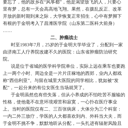
要忘了，他的故乡在“风筝都”，他是渴望放飞的人，只要心
里有梦，总有一天会高高地飞翔。果然，在拨乱反正、改革
开放的新时期到来之际，大学恢复正常招生，心中有梦脚下
有根的于金明考入了昌潍医学院（山东第二医科大前身）
……
二、肿瘤战士
时至1983年7月，25岁的于金明大学毕业了，分配到一家
由济南工人疗养院改建不久的医院：山东省肿瘤防治研究
院。
说是位于省城的医学科学院单位，实际上远在乘车也要跑
上一两个小时、周边全是一片片庄稼地的西郊，业内人都戏
称“西伯利亚”。与留在城里大医院的同学相比，犹如被“发
配”，一起分来的有位女医生当场就哭了。
于金明虽然也有些失落，但从小养成的不怕吃苦不服输的
性格，使他毫不在意环境艰苦和寂寞，一心扑在医疗事业
上。当时的医院仅有二、三百张病床，大体分为三个科室：
一内二外三放疗，学医的人大都喜欢到内、外科当大夫，而
于金明不挑不争，默默地听从分配，一头扎进有辐射风险且