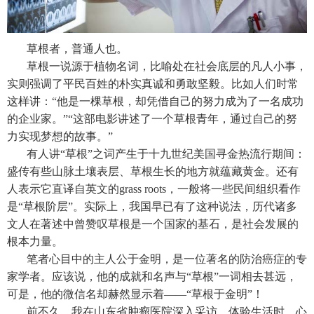
草根者，普通人也。
草根一说源于植物名词，比喻处在社会底层的凡人小事，
实则强调了平民百姓的朴实真诚和勇敢坚毅。比如人们时常
这样讲：“他是一棵草根，却凭借自己的努力成为了一名成功
的企业家。”“这部电影讲述了一个草根青年，通过自己的努
力实现梦想的故事。”
有人讲“草根”之词产生于十九世纪美国寻金热流行期间：
盛传有些山脉土壤表层、草根生长的地方就蕴藏黄金。还有
人表示它直译自英文的grass roots，一般将一些民间组织看作
是“草根阶层”。实际上，我国早已有了这种说法，历代诸多
文人在著述中曾赞叹草根是一个国家的基石，是社会发展的
根本力量。
笔者心目中的主人公于金明，是一位著名的防治癌症的专
家学者。应该说，他的成就和名声与“草根”一词相去甚远，
可是，他的微信名却赫然显示着——“草根于金明”！
前不久，我在山东省肿瘤医院深入采访、体验生活时，心