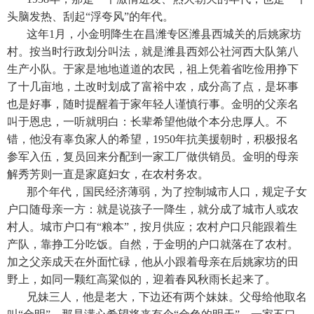
头脑发热、刮起“浮夸风”的年代。
这年1月，小金明降生在昌潍专区潍县西城关的后姚家坊
村。按当时行政划分叫法，就是潍县西郊公社河西大队第八
生产小队。于家是地地道道的农民，祖上凭着省吃俭用挣下
了十几亩地，土改时划成了富裕中农，成分高了点，是坏事
也是好事，随时提醒着于家年轻人谨慎行事。金明的父亲名
叫于恩忠，一听就明白：长辈希望他做个本分忠厚人。不
错，他没有辜负家人的希望，1950年抗美援朝时，积极报名
参军入伍，复员回来分配到一家工厂做供销员。金明的母亲
解秀芳则一直是家庭妇女，在农村务农。
那个年代，国民经济薄弱，为了控制城市人口，规定子女
户口随母亲一方：就是说孩子一降生，就分成了城市人或农
村人。城市户口有“粮本”，按月供应；农村户口只能跟着生
产队，靠挣工分吃饭。自然，于金明的户口就落在了农村。
加之父亲成天在外面忙碌，他从小跟着母亲在后姚家坊的田
野上，如同一颗红高粱似的，迎着春风秋雨长起来了。
兄妹三人，他是老大，下边还有两个妹妹。父母给他取名