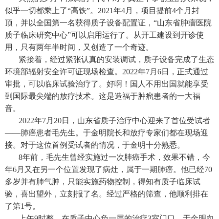
似乎一切都乘上了“高铁”。2021年4月，项目提前4个月封
顶，并以全国第一名获得质子设备配置证，“山东省肿瘤医院
质子临床研究中心”可以启用运行了。从开工建设到开诊使
用，只有两年半时间，又创造了一个奇迹。
紧接着，经过紧张认真的安装调试，质子设备完成了生态
环境部辐射安全许可证现场检查。2022年7月6日，正式通过
审批，可以临床试验治疗了。好啊！国人不用出国就能享受
到国际最尖端的放疗技术。这是造福于肿瘤患者的一大福
音。
2022年7月20日，山东省质子治疗中心迎来了首位受试者
——肺癌患者毛先生。于金明院长和放疗专家们都在现场迎
接。对于这位首例受试者的情况，于金明十分熟悉。
8年前，毛先生曾经实施过一次肺癌手术，效果不错，今
年6月又在另一个位置发现了病灶，属于一期肺癌。他已经70
多岁并有肺气肿，只能实施药物控制，得知有质子临床试
验，喜出望外，立刻报了名。经过严格的筛查，他顺利排在
了第1号。
上午9时整，在质子中心负一层的治疗3室门口，于金明向