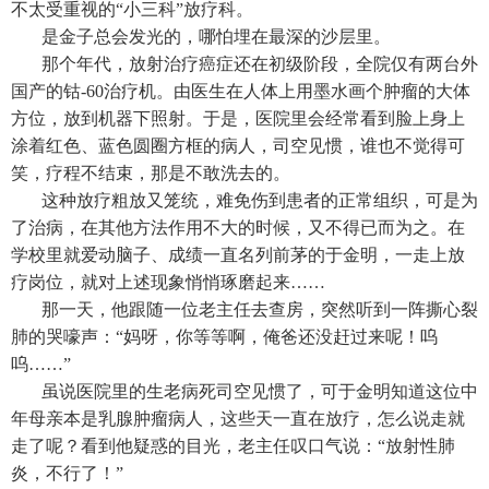
不太受重视的“小三科”放疗科。
是金子总会发光的，哪怕埋在最深的沙层里。
那个年代，放射治疗癌症还在初级阶段，全院仅有两台外
国产的钴-60治疗机。由医生在人体上用墨水画个肿瘤的大体
方位，放到机器下照射。于是，医院里会经常看到脸上身上
涂着红色、蓝色圆圈方框的病人，司空见惯，谁也不觉得可
笑，疗程不结束，那是不敢洗去的。
这种放疗粗放又笼统，难免伤到患者的正常组织，可是为
了治病，在其他方法作用不大的时候，又不得已而为之。在
学校里就爱动脑子、成绩一直名列前茅的于金明，一走上放
疗岗位，就对上述现象悄悄琢磨起来……
那一天，他跟随一位老主任去查房，突然听到一阵撕心裂
肺的哭嚎声：“妈呀，你等等啊，俺爸还没赶过来呢！呜
呜……”
虽说医院里的生老病死司空见惯了，可于金明知道这位中
年母亲本是乳腺肿瘤病人，这些天一直在放疗，怎么说走就
走了呢？看到他疑惑的目光，老主任叹口气说：“放射性肺
炎，不行了！”