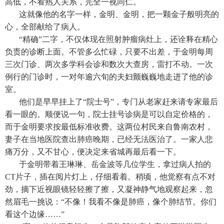
高低，不看熟人关系，完全一视同仁。
这就像他的名字一样，金明、金明，把一颗金子般明亮的
心，全部献给了病人。
“精确”二字，不仅体现在照射肿瘤病灶上，还诠释在精心
负责的诊断上面。不管多么忙碌，只要不出差，于金明每周
三次门诊、两次多学科会诊和数次大查房，雷打不动。一次
例行的门诊时，一对年逾六旬的夫妇颤巍巍地走进了他的诊
室。
他们是早早挂上了“院士号”，专门从老家赶来请专家最后
看一眼的。顺便说一句，院士挂号诊病是可以自定价格的，
而于金明要求按最低标准收费。这两位村民来自鲁南农村，
妻子在当地医院查出肺癌晚期，已经无法医治了。一家人悲
痛万分，又不甘心，便决定来省城再最后看一下。
于金明带着王琳琳、岳金波等几位学生，拿过病人拍的
CT片子，插在阅片灯上，仔细看着。稍顷，他觉察有点不对
劲，摘下近视眼镜轻轻擦了擦，又凝神静气地观察起来，忽
然眉毛一挑说：“不像！我看不像是肺癌，像个肺结节。你们
看这个边缘……”