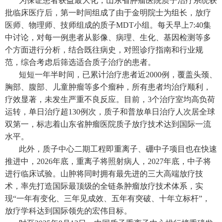
为保证患者获益最大化，山东省肿瘤医院质子治疗系统获
批临床医疗后，第一时间组成了由于金明院士为组长，放疗
医师、物理师、技师组成的质子MDT小组。每天早上7:40集
中讨论，对每一例患者从影像、病理、生化、基因检测等多
个方面进行分析，结合既往病史，对照诊疗指南和行业规
范，综合考虑后筛选适合质子治疗的患者。
短短一年半时间，已累计治疗患者近2000例，覆盖头颈、
胸部、腹部、儿童肿瘤等多个瘤种，所有患者均治疗顺利，
疗效显著，未发生严重不良反应。目前，3个治疗室均高负荷
运转，单日治疗超130例次，质子和普放单日治疗人次居全球
双第一，标志着山东省肿瘤医院质子放疗技术达到国际一流
水平。
此外，质子中心二期工程即重离子、硼中子项目也在快速
推进中，2026年底，重离子将照射病人，2027年底，中子将
进行临床试验。山肿将同时拥有最先进的三大高端放疗技
术，率先打造国际最顶级的全链条肿瘤放疗技术体系，实
现“一年有变化、三年见成效、五年有突破、十年立标杆”，
放疗学科达到国际领先的宏伟目标。