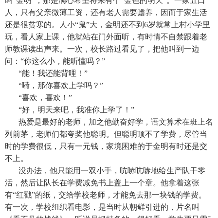
叫“金明”，那是满心希望将来有个“金色的明天”。一家五口
人，只有父亲微薄工资，还有老人需要赡养，因而于家生活
还是很贫寒的。人小“鬼”大，金明还不到6岁就常上村小学里
玩，看人家上课，他就站在门外面听，有时情不自禁跟着老
师教课读出声来。一次，校长路过看见了，把他叫到一边
问：“你这么小，能听懂吗？”
“能！我还能背哩！”
“嗬，那你喜欢上学吗？”
“喜欢，喜欢！”
“好，明天来吧，我准你上学了！”
热爱是最好的老师，加之他勤奋好学，语文算术在班上名
列前茅，老师们都夸奖他聪明。但聪明顶不了学费，尽管当
时的学费很低，只有一元钱，家境困难的于金明有时还是交
不上。
没办法，他只能用一双小手，吭哧吭哧地给生产队干零
活，然后让队长在学费减免书上盖上一个章。他拿着这张
有“红戳”的纸，交给学校老师，才能免去那一块钱的学费。
有一次，学校组织看电影，是当时从朝鲜引进的，片名叫