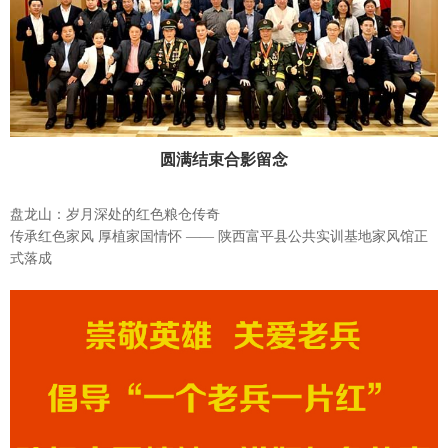
圆满结束合影留念
盘龙山：岁月深处的红色粮仓传奇
传承红色家风 厚植家国情怀 —— 陕西富平县公共实训基地家风馆正
式落成