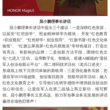
屈小鹏理事长讲话
屈小鹏理事长讲话中提出三个建议：一是深耕红色资源，
以延安“红培游学”、照金精神研学为模块， 开发“红色教育
+职业规划”、“红色研学+ 创业指导”、“红旗书屋+红色文化体
验馆”、 “红旗云屏画屏+红色兵棋推演"等特色项目，打造出
有亮点、有影响的品牌；二是创新方法手段，围绕红色文
化“七进入"活动， 运用数字化、智能化，搭建AI赋能的“退役
军人创业创新云平台”，用二维码技术活化《老兵口述史》，
形成线上线下沉浸式体验的新格局；三是强化服务实效，把
退役军HON场超陈、创业项目路演、技能培训等活动，融入
红色文化教育之中，引导他们在研学感悟中增强就业创业的
信心和信念。让退役军人在第二战场上再立新功，续写辉
煌。屈小鹏理事长立意高远、助力军创事业务实发展的讲话
赢得全场热烈掌声！