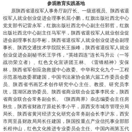
参观教育实践基地
原陕西省退役军人事务厅副厅长、一级巡视员、陕西省退
役军人就业创业促进会理事长屈小鹏，红旗出版社西北中心
党支部书记雷永军，红旗出版社西北中心副主任郭哲，红旗
出版社西北中心副主任马军平，陕西省退役军人就业创业促
进会副理事长彭亭彬，陕西省退役军人就业创业促进会副理
事长、陕西交通技术学院院长王振峰，陕西省退役军人就业
创业促进会副秘书长王学伟，“英雄四连”连长马升云（一等
战功荣立者）、红色文化宣讲团王林、《雷锋精神》安保
林，陕西省军创应急救援中心政委、中华和文化九个一工程
示范基地政委瞿建国，中国书法家协会第六届工作委员会委
员、陕西省书画艺术创作研究中心主任、教授、研究员李
珖，莲湖区政协委员、陕西省商业联合会监事李民全，陕西
省商业联合会常务副会长、《陕西商界》杂志编委会主任房
秋生，陕西省财政厅原处长李小平，原西安市城市管理分局
局长、陕西省黄河经济文化研究会常务副会长李沪东，西安
市周至县财政局局长任建国，陕国投重点产业信托事业部部
长程仲山，红色文化推进专业委员会主任、中国内画第五代