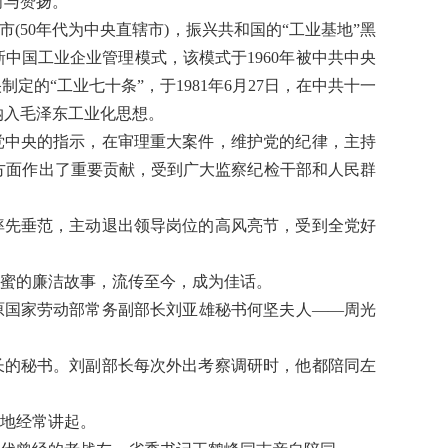
谢与赞扬。
(50年代为中央直辖市)，振兴共和国的“工业基地”黑
中国工业企业管理模式，该模式于1960年被中共中央
定的“工业七十条”，于1981年6月27日，在中共十一
纳入毛泽东工业化思想。
党中央的指示，在审理重大案件，维护党的纪律，主持
方面作出了重要贡献，受到广大监察纪检干部和人民群
率先垂范，主动退出领导岗位的高风亮节，受到全党好
蜜的廉洁故事，流传至今，成为佳话。
发的原国家劳动部常务副部长刘亚雄秘书何坚夫人——周光
长的秘书。刘副部长每次外出考察调研时，他都陪同左
地经常讲起。