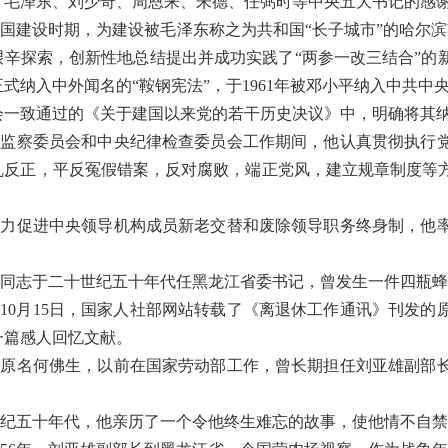
了毛泽东、刘少奇、周恩来、朱德、任弼时等中央五大书记的感
国建设时期，为建设被毛泽东称之为共和国“长子城市”的哈尔滨市
艰辛探索，创新性地总结提出并成功实践了“两参一改三结合”的新
式纳入中外闻名的“鞍钢宪法”，于1961年被邓小平纳入中共中央制
会一致通过的《关于建国以来党的若干历史决议》中，明确将其
央监察委员会和中央纪律检查委员会工作期间，他认真贯彻执行
乱反正，平反冤假错案，反对腐败，端正党风，建立规章制度等
。
有力促进中央领导机构成员新老交替和废除领导职务终身制，他
。
同志于二十世纪五十年代任黑龙江省委书记，曾发生一件四瓶蜂
4年10月15日，国家人社部网站转载了《离退休工作通讯》刊
一篇感人回忆文献。
，原名何佛生，以前在国家劳动部工作，曾长期担任刘亚雄副部
五十年代，他亲历了一个令他终生难忘的故事，使他情不自禁