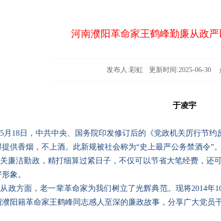
河南濮阳革命家王鹤峰勤廉从政严
发布人:彩虹 更新时间:2025-06-30 点
于凌宇
5年5月18日，中共中央、国务院印发修订后的《党政机关厉行
得提供香烟，不上酒。此新规被社会称为“史上最严公务禁酒令”
关廉洁勤政，精打细算过紧日子，不仅可以节省大笔经费，还可
好形象。
从政方面，老一辈革命家为我们树立了光辉典范。现将2014年
绍濮阳籍革命家王鹤峰同志感人至深的廉政故事，分享广大党员