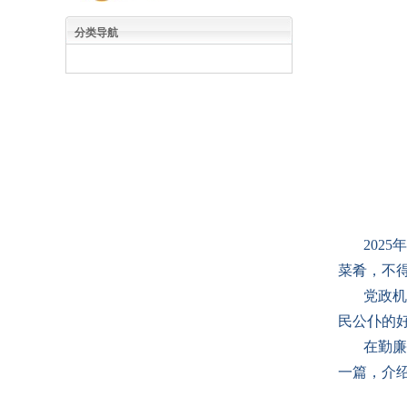
分类导航
202
菜肴，不
党政机
民公仆的
在勤廉
一篇，介