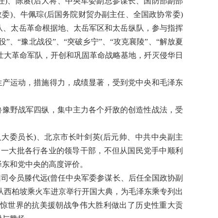
任)、陈赓(后大将、中央军委副总参谋长、国防部副部
委)、牛佩琮(后国务院财贸办副主任、全国政协常委)
队、太岳革命根据地、太岳军区和太岳纵队，参与指挥
役”、“豫北战役”、“突破乡宁”、“攻克襄陵”、“解放夏
和壮大革命军队，开创和巩固革命战略基地，歼灭侵华日
生产运动，措施得力，成绩显著，受到党中央和毛泽东
鲁豫野战军四纵，集中主力各个歼敌的创造性战法，受
大委员长)、北京市长叶剑英(后元帅、中共中央副主
了一大批各行各业的领导干部，不但从国民党手中顺利
泽东和党中央的高度评价。
司令员滕代远(曾任中央军委参谋长、后任全国政协副
央从西柏坡乘火车进京举行开国大典，为毛泽东乘专列出
惊世界的抗美援朝战争伟大胜利做出了历史性重大贡