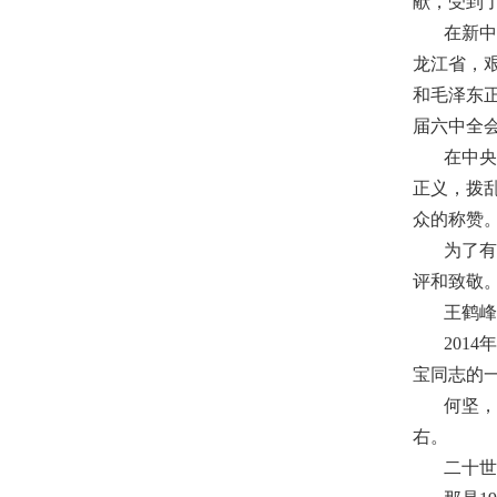
献，受到
在新中
龙江省，
和毛泽东正
届六中全
在中
正义，拨
众的称赞
为了
评和致敬
王鹤峰
201
宝同志的
何坚
右。
二十世纪