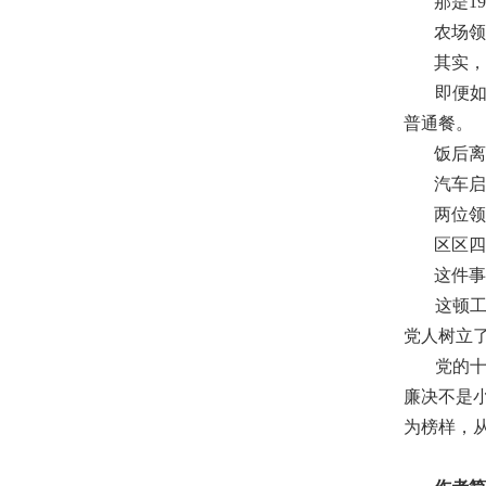
那是19
农场领导
其实，所
即便如此
普通餐。
饭后离开
汽车启动
两位领导
区区四瓶
这件事给
这顿工作
党人树立
党的十八
廉决不是
为榜样，