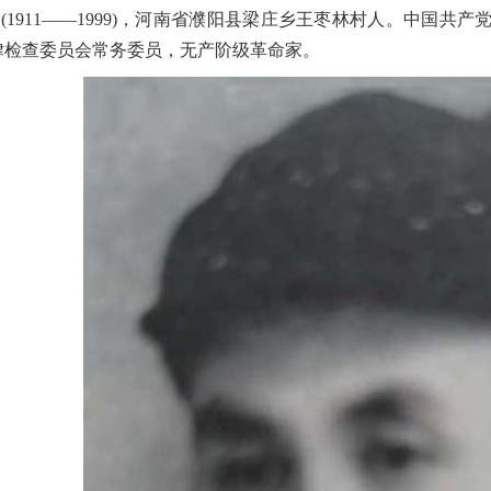
(1911——1999)，河南省濮阳县梁庄乡王枣林村人。中国
律检查委员会常务委员，无产阶级革命家。