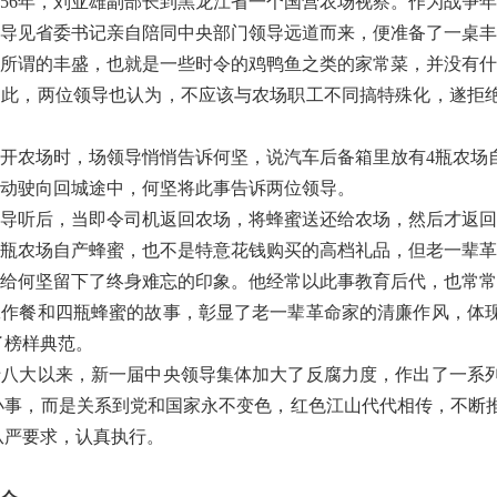
56年，刘亚雄副部长到黑龙江省一个国营农场视察。作为战争
见省委书记亲自陪同中央部门领导远道而来，便准备了一桌丰
谓的丰盛，也就是一些时令的鸡鸭鱼之类的家常菜，并没有什
，两位领导也认为，不应该与农场职工不同搞特殊化，遂拒绝
农场时，场领导悄悄告诉何坚，说汽车后备箱里放有4瓶农场
驶向回城途中，何坚将此事告诉两位领导。
听后，当即令司机返回农场，将蜂蜜送还给农场，然后才返回
农场自产蜂蜜，也不是特意花钱购买的高档礼品，但老一辈革
何坚留下了终身难忘的印象。他经常以此事教育后代，也常常
餐和四瓶蜂蜜的故事，彰显了老一辈革命家的清廉作风，体现
了榜样典范。
大以来，新一届中央领导集体加大了反腐力度，作出了一系列
小事，而是关系到党和国家永不变色，红色江山代代相传，不断
从严要求，认真执行。