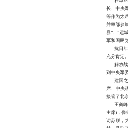
在革命
长、中央
等作为太
并率部参加
县”、“
军和国民
抗日
充分肯定
解放
到中央军
建国之
席、中央
接管了北
王鹤峰
主席)，
访苏联，