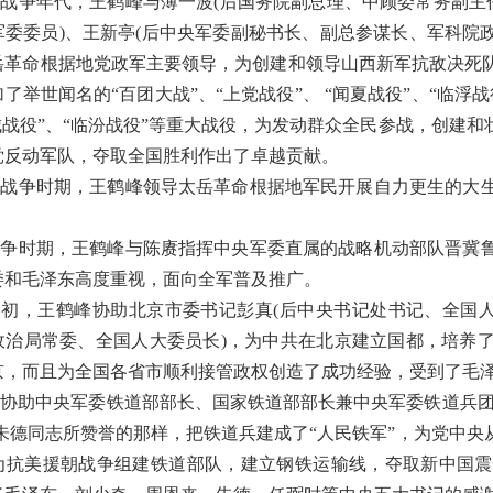
战争年代，王鹤峰与薄一波(后国务院副总理、中顾委常务副主
军委委员)、王新亭(后中央军委副秘书长、副总参谋长、军科院政
岳革命根据地党政军主要领导，为创建和领导山西新军抗敌决死
了举世闻名的“百团大战”、“上党战役”、 “闻夏战役”、“临浮战
运城战役”、“临汾战役”等重大战役，为发动群众全民参战，创建
党反动军队，夺取全国胜利作出了卓越贡献。
年战争时期，王鹤峰领导太岳革命根据地军民开展自力更生的大
。
战争时期，王鹤峰与陈赓指挥中央军委直属的战略机动部队晋冀
委和毛泽东高度重视，面向全军普及推广。
初，王鹤峰协助北京市委书记彭真(后中央书记处书记、全国人
政治局常委、全国人大委员长)，为中共在北京建立国都，培养
京，而且为全国各省市顺利接管政权创造了成功经验，受到了毛
协助中央军委铁道部部长、国家铁道部部长兼中央军委铁道兵团
像朱德同志所赞誉的那样，把铁道兵建成了“人民铁军”，为党中
为抗美援朝战争组建铁道部队，建立钢铁运输线，夺取新中国震