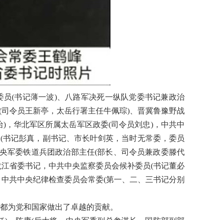
会委员(书记薄一波)、八路军决死一纵队党委书记兼政治
(司令员王新亭，太岳行署主任牛佩琮)、晋冀鲁豫野战
治)，华北军区所属太岳军区政委(司令员刘忠)，中共中
长(书记彭真，副书记、市长叶剑英，当时无常委，委员
央军委铁道兵团政治部主任(部长、司令员兼政委滕代
龙江省委书记，中共中央监察委员会候补委员(书记董必
，中共中央纪律检查委员会常委(第一、二、三书记分别
都为党和国家做出了卓越的贡献。