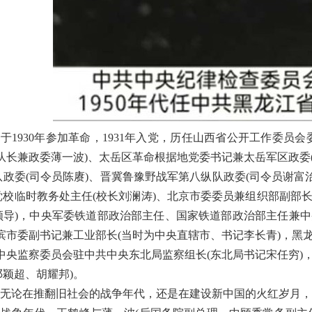
于1930年参加革命，1931年入党，历任山西省公开工作委员
纵队长兼政委薄一波)、太岳区革命根据地党委书记兼太岳军区政委
政委(司令员陈赓)、晋冀鲁豫野战军第八纵队政委(司令员谢富
党校临时教务处主任(校长刘澜涛)、北京市委委员兼组织部副部
领导)，中央军委铁道部政治部主任、国家铁道部政治部主任兼中
尔滨市委副书记兼工业部长(当时为中央直辖市、书记李长青)，黑
共中央监察委员会驻中共中央东北局监察组长(东北局书记宋任穷)
颖超、胡耀邦)。
无论在推翻旧社会的战争年代，还是在建设新中国的火红岁月，