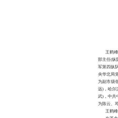
王鹤峰
部主任(
军第四纵队
央华北局
为副市级
远)，哈
武)，中
为陈云、邓
王鹤峰