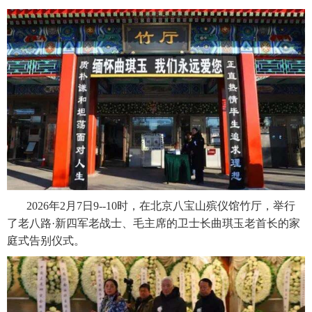
2026年2月7日9--10时，在北京八宝山殡仪馆竹厅，举行
了老八路·新四军老战士、毛主席的卫士长曲琪玉老首长的家
庭式告别仪式。