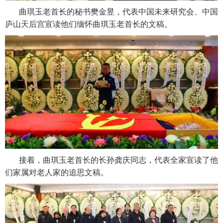
曲琪玉老首长的秘书樊金昱，代表中国未来研究会、中国
庐山天后宫宣读他们缅怀曲琪玉老首长的文稿。
接着，曲琪玉老首长的长孙龚庆同志，代表全家宣读了他
们家属对老人家的追思文稿。