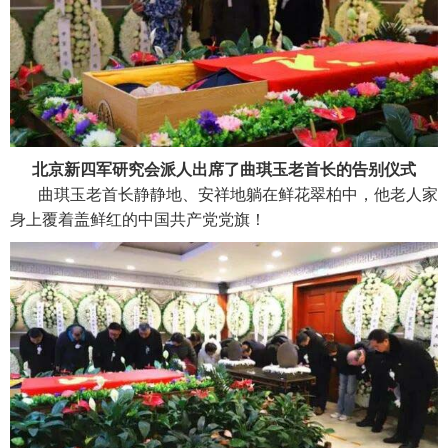
北京新四军研究会派人出席了曲琪玉老首长的告别仪式
曲琪玉老首长静静地、安祥地躺在鲜花翠柏中，他老人家
身上覆着盖鲜红的中国共产党党旗！